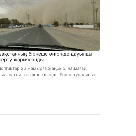
зақстанның бірнеше өңірінде дауылды
керту жарияланды
оптиктер 26 мамырға жаңбыр, найзағай,
уыл, қатты жел және шаңды боран тұратынын
болжап отыр. Қолайсыз ауа райы ...