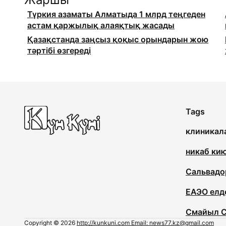
Түркия азаматы Алматыда 1 млрд теңгеден
астам қаржылық алаяқтық жасады
Қазақстанда заңсыз қоқыс орындарын жою
тәртібі өзгереді
Tags
клиникал
никаб ки
Сальвадо
ЕАЭО елд
Смайыл С
Copyright © 2026
http://kunkuni.com Email: news77.kz@gmail.com