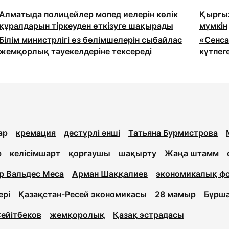
Алматыда полицейлер мопед иелерін көлік
Қырғыз
құралдарын тіркеуден өткізуге шақырады
мүмкін
Білім министрлігі өз бөлімшелерін сыбайлас
«Сенса
жемқорлық тәуекелдеріне тексереді
күтпег
ар
кремация
дәстүрлі әнші
Татьяна Бурмистрова
ю
келісімшарт
қорғаушы
шақырту
Жаңа штамм
р Вальдес Меса
Арман Шаққалиев
экономикалық ф
ері
Қазақстан-Ресей экономикасы
28 мамыр
Бұрш
ейітбеков
жемқоролық
Қазақ эстрадасы