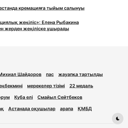
станда кремацияға тыйым салынуы
циялық жеңіліс»: Елена Рыбакина
ен жерден жеңіліске ұшырады
Михиал Шайдоров
пас
жауапқа тартылды
еңбекмині
мерекелер тізімі
22 медаль
орум
Куба елі
Смайыл Сейтбеков
ақ
Астанада оқушылар
арапа
ҚМБД
Dark