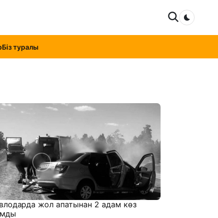
Dark mo
р
Біз туралы
влодарда жол апатынан 2 адам көз
мды