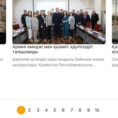
Армия имиджі мен қызмет қауіпсіздігі
Қа
талқыланды
ес
ын
Дөңгелек үстелдің қорытындысы бойынша жинақ
Син
шығарылады. Қазақстан Республикасының
да
Ұлттық қорғаныс университеті ұ ...
1
2
3
4
5
6
7
8
9
10