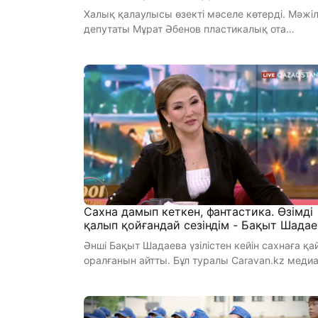
Халық қалаулысы өзекті мәселе көтерді. Мәжіліс
депутаты Мұрат Әбенов пластикалық ота
жасайтын клиникаларды текс ...
Сахна дамып кеткен, фантастика. Өзімді
қалып қойғандай сезіндім - Бақыт Шадае
Әнші Бақыт Шадаева үзілістен кейін сахнаға қа
оралғанын айтты. Бұл туралы Caravan.kz медиа
порталы ха ...