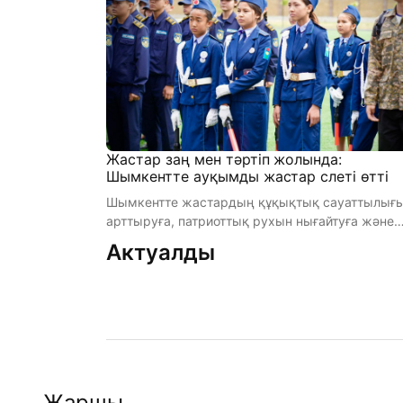
Жастар заң мен тәртіп жолында:
Шымкентте ауқымды жастар слеті өтті
Шымкентте жастардың құқықтық сауаттылығ
арттыруға, патриоттық рухын нығайтуға және
қоғамдағы жауапкершілік мәдениет ...
Актуалды
Жаршы