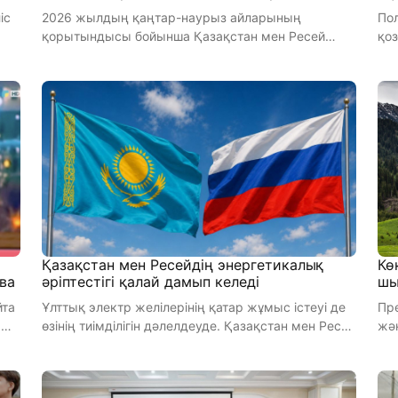
2026 жылдың қаңтар-наурыз айларының
По
қорытындысы бойынша Қазақстан мен Ресей
қозғады. Аққу
арасындағы тауар айналымы 6,46 млрд АҚШ ...
маң
Қазақстан мен Ресейдің энергетикалық
Кө
ва
әріптестігі қалай дамып келеді
шы
йта
Ұлттық электр желілерінің қатар жұмыс істеуі де
Пр
өзінің тиімділігін дәлелдеуде. Қазақстан мен Ресей
жә
Федерациясы ...
оры