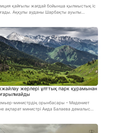
лиция қайғылы жағдай бойынша қылмыстық іс
лы ауданы Шарбақты ауылы
ындағы автожолда Lada Грант ...
кжайлау жерлері ұлттық парк құрамынан
ғарылмайды
емьер-министрдің орынбасары – Мәдениет
не ақпарат министрі Аида Балаева демалыс
ндарында заманауи әрі дер кез ...