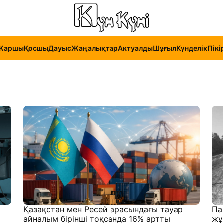
Жаршы
Қосшы
Дауыс
Жаңалықтар
Актуалды
Шұғыл
Күнделік
Пікі
Қазақстан мен Ресей арасындағы тауар
Па
айналым бірінші тоқсанда 16% артты
жұ