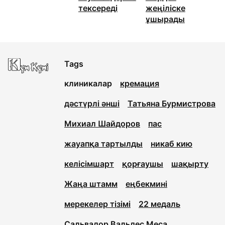
тексереді
жеңіліске
ұшырады
Tags
клиникалар
кремация
дәстүрлі әнші
Татьяна Бурмистрова
Михиал Шайдоров
пас
жауапқа тартылды
никаб кию
келісімшарт
қорғаушы
шақырту
Жаңа штамм
еңбекмині
мерекелер тізімі
22 медаль
Сальвадор Вальдес Меса