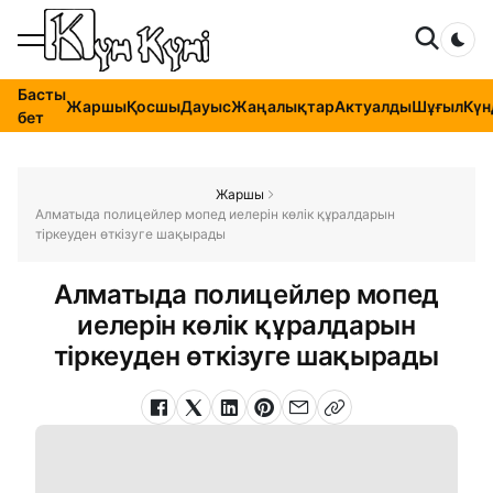
Dar
Басты
Жаршы
Қосшы
Дауыс
Жаңалықтар
Актуалды
Шұғыл
Күн
бет
Жаршы
Алматыда полицейлер мопед иелерін көлік құралдарын
тіркеуден өткізуге шақырады
Алматыда полицейлер мопед
иелерін көлік құралдарын
тіркеуден өткізуге шақырады