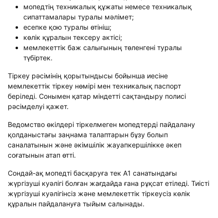
мопедтің техникалық құжаты немесе техникалық
сипаттамалары туралы мәлімет;
есепке қою туралы өтініш;
көлік құралын тексеру актісі;
мемлекеттік баж салығының төленгені туралы
түбіртек.
Тіркеу рәсімінің қорытындысы бойынша иесіне
мемлекеттік тіркеу нөмірі мен техникалық паспорт
беріледі. Сонымен қатар міндетті сақтандыру полисі
рәсімделуі қажет.
Ведомство өкілдері тіркелмеген мопедтерді пайдалану
қолданыстағы заңнама талаптарын бұзу болып
саналатынын және әкімшілік жауапкершілікке әкеп
соғатынын атап өтті.
Сондай-ақ мопедті басқаруға тек A1 санатындағы
жүргізуші куәлігі болған жағдайда ғана рұқсат етіледі. Тиісті
жүргізуші куәлігінсіз және мемлекеттік тіркеусіз көлік
құралын пайдалануға тыйым салынады.