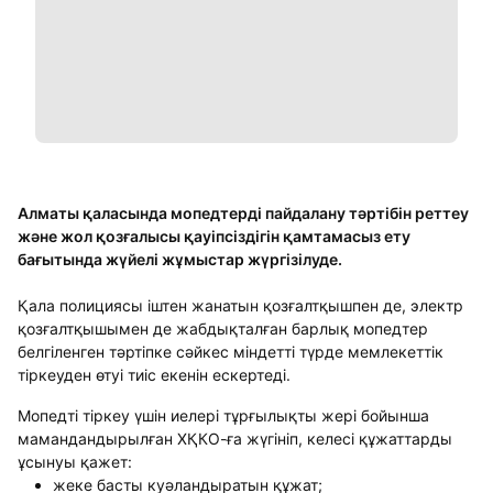
Алматы қаласында мопедтерді пайдалану тәртібін реттеу
және жол қозғалысы қауіпсіздігін қамтамасыз ету
бағытында жүйелі жұмыстар жүргізілуде.
Қала полициясы іштен жанатын қозғалтқышпен де, электр
қозғалтқышымен де жабдықталған барлық мопедтер
белгіленген тәртіпке сәйкес міндетті түрде мемлекеттік
тіркеуден өтуі тиіс екенін ескертеді.
Мопедті тіркеу үшін иелері тұрғылықты жері бойынша
мамандандырылған ХҚКО-ға жүгініп, келесі құжаттарды
ұсынуы қажет:
жеке басты куәландыратын құжат;