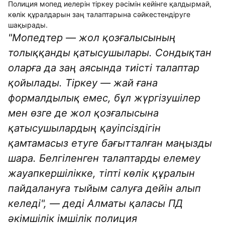
Полиция мопед иелерін тіркеу рәсімін кейінге қалдырмай,
көлік құралдарын заң талаптарына сәйкестендіруге
шақырады.
"Мопедтер — жол қозғалысының
толыққанды қатысушылары. Сондықтан
оларға да заң аясында тиісті талаптар
қойылады. Тіркеу — жай ғана
формалдылық емес, бұл жүргізушілер
мен өзге де жол қозғалысына
қатысушылардың қауіпсіздігін
қамтамасыз етуге бағытталған маңызды
шара. Белгіленген талаптарды елемеу
жауапкершілікке, тіпті көлік құралын
пайдалануға тыйым салуға дейін алып
келеді", — деді Алматы қаласы ПД
әкімшілік імшілік полиция