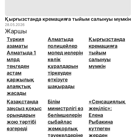
Қырғызстанда кремацияға тыйым салынуы мүмкін
28.05.2026
Жаршы
Түркия
Алматыда
Қырғызстанда
азаматы
полицейлер
кремацияға
Алматыда 1
мопед иелерін
тыйым
млрд
көлік
салынуы
теңгеден
құралдарын
мүмкін
астам
тіркеуден
қаржылық
өткізуге
алаяқтық
шақырады
жасады
Қазақстанда
Білім
«Сенсациялық
заңсыз қоқыс
министрлігі өз
жеңіліс»:
орындарын
бөлімшелерін
Елена
жою тәртібі
сыбайлас
Рыбакина
өзгереді
жемқорлық
күтпеген
тәуекелдеріне
жерден