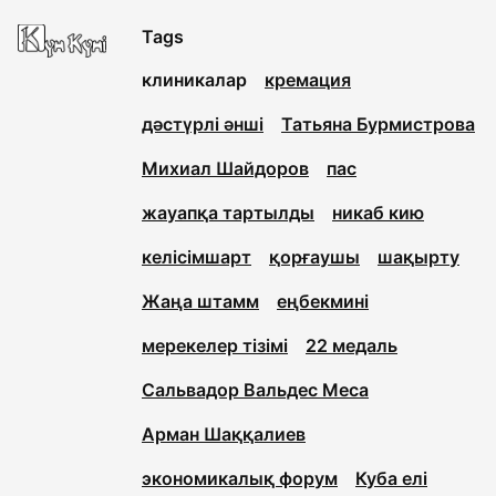
Tags
клиникалар
кремация
дәстүрлі әнші
Татьяна Бурмистрова
Михиал Шайдоров
пас
жауапқа тартылды
никаб кию
келісімшарт
қорғаушы
шақырту
Жаңа штамм
еңбекмині
мерекелер тізімі
22 медаль
Сальвадор Вальдес Меса
Арман Шаққалиев
экономикалық форум
Куба елі