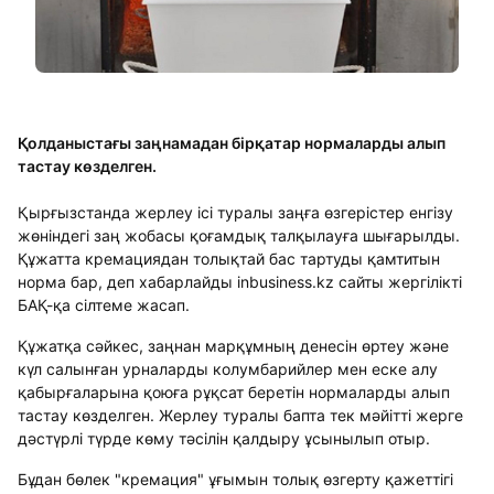
Қолданыстағы заңнамадан бірқатар нормаларды алып
тастау көзделген.
Қырғызстанда жерлеу ісі туралы заңға өзгерістер енгізу
жөніндегі заң жобасы қоғамдық талқылауға шығарылды.
Құжатта кремациядан толықтай бас тартуды қамтитын
норма бар, деп хабарлайды inbusiness.kz сайты жергілікті
БАҚ-қа сілтеме жасап.
Құжатқа сәйкес, заңнан марқұмның денесін өртеу және
күл салынған урналарды колумбарийлер мен еске алу
қабырғаларына қоюға рұқсат беретін нормаларды алып
тастау көзделген. Жерлеу туралы бапта тек мәйітті жерге
дәстүрлі түрде көму тәсілін қалдыру ұсынылып отыр.
Бұдан бөлек "кремация" ұғымын толық өзгерту қажеттігі