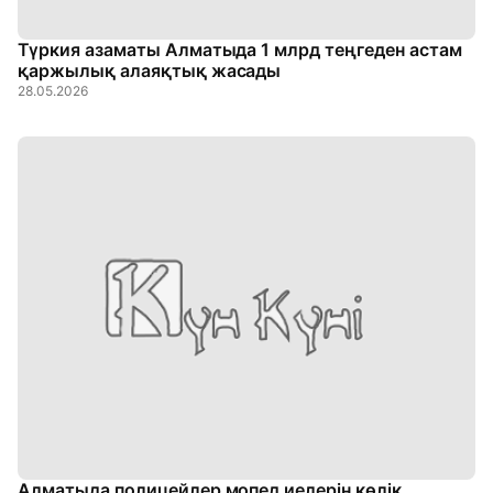
Түркия азаматы Алматыда 1 млрд теңгеден астам
қаржылық алаяқтық жасады
28.05.2026
Алматыда полицейлер мопед иелерін көлік