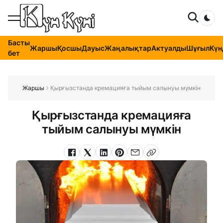
Dar
Басты
Жаршы
Қосшы
Дауыс
Жаңалықтар
Актуалды
Шұғыл
Күн
бет
Жаршы
Қырғызстанда кремацияға тыйым салынуы мүмкін
Қырғызстанда кремацияға
тыйым салынуы мүмкін