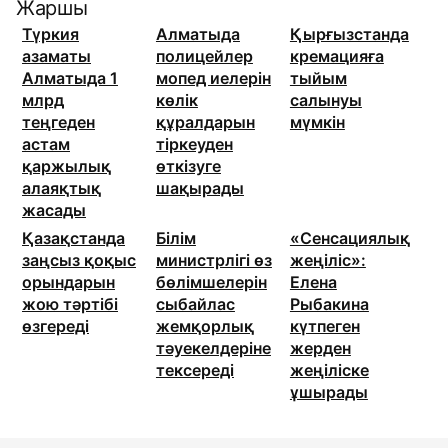
Жаршы
Түркия
Алматыда
Қырғызстанда
азаматы
полицейлер
кремацияға
Алматыда 1
мопед иелерін
тыйым
млрд
көлік
салынуы
теңгеден
құралдарын
мүмкін
астам
тіркеуден
қаржылық
өткізуге
алаяқтық
шақырады
жасады
Қазақстанда
Білім
«Сенсациялық
заңсыз қоқыс
министрлігі өз
жеңіліс»:
орындарын
бөлімшелерін
Елена
жою тәртібі
сыбайлас
Рыбакина
өзгереді
жемқорлық
күтпеген
тәуекелдеріне
жерден
тексереді
жеңіліске
ұшырады