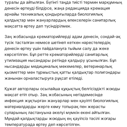
туралы да айтылған. Бүгінгі таңда тиісті термин марқұмның
денесін өртеуді білдірсе, жаңа редакцияда кремация
арнайы техникалық қондырғыларда биологиялық
қалдықтар мен жануарлардың өлекселерін санитарлық
мақсатта өртеу деп түсіндірілмек.
Заң жобасында крематорийлерді адам денесін, сондай-ақ
түсік тасталған немесе шетінеп кеткен нәрестелердің
денесін өртеу үшін пайдалануға тыйым салу да жеке
көрсетілген. Бұл ретте крематорийлерді санитарлық
утилизация нысандары ретінде қалдыру ұсынылған. Бұл
нысандарды медициналық мекемелер, ветеринарлық
қызметтер мен тұрмыстық қатты қалдықтар полигондары
жанынан орналастыруға рұқсат етіледі.
Құжат авторлары осылайша құқықтық белгісіздікті жоюды
мақсат етіп отыр. Заң жобасының негіздемесінде
инфекция жұқтырған жануарлар мен қауіпті биологиялық
материалдарды жерге көму топырақ пен жерасты
суларының ластануына әкелуі мүмкін екені айтылған.
Мұндай қалдықтарды жоюдың ең қауіпсіз тәсілі жоғары
температурада өртеу деп көрсетілген.