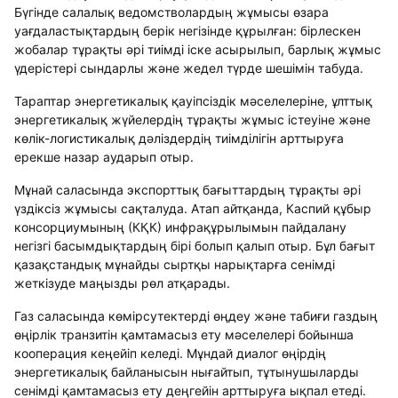
Бүгінде салалық ведомстволардың жұмысы өзара
уағдаластықтардың берік негізінде құрылған: бірлескен
жобалар тұрақты әрі тиімді іске асырылып, барлық жұмыс
үдерістері сындарлы және жедел түрде шешімін табуда.
Тараптар энергетикалық қауіпсіздік мәселелеріне, ұлттық
энергетикалық жүйелердің тұрақты жұмыс істеуіне және
көлік-логистикалық дәліздердің тиімділігін арттыруға
ерекше назар аударып отыр.
Мұнай саласында экспорттық бағыттардың тұрақты әрі
үздіксіз жұмысы сақталуда. Атап айтқанда, Каспий құбыр
консорциумының (КҚК) инфрақұрылымын пайдалану
негізгі басымдықтардың бірі болып қалып отыр. Бұл бағыт
қазақстандық мұнайды сыртқы нарықтарға сенімді
жеткізуде маңызды рөл атқарады.
Газ саласында көмірсутектерді өңдеу және табиғи газдың
өңірлік транзитін қамтамасыз ету мәселелері бойынша
кооперация кеңейіп келеді. Мұндай диалог өңірдің
энергетикалық байланысын нығайтып, тұтынушыларды
сенімді қамтамасыз ету деңгейін арттыруға ықпал етеді.