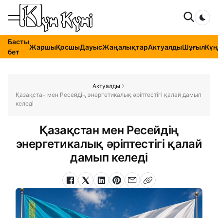
Dar
Басты
Жаршы
Қосшы
Дауыс
Жаңалықтар
Актуалды
Шұғыл
Күн
бет
Актуалды
Қазақстан мен Ресейдің энергетикалық әріптестігі қалай дамып
келеді
Қазақстан мен Ресейдің
энергетикалық әріптестігі қалай
дамып келеді