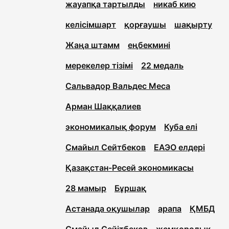
жауапқа тартылды
никаб кию
келісімшарт
қорғаушы
шақырту
Жаңа штамм
еңбекмині
мерекелер тізімі
22 медаль
Сальвадор Вальдес Меса
Арман Шаққалиев
экономикалық форум
Куба елі
Смайыл Сейтбеков
ЕАЭО елдері
Қазақстан-Ресей экономикасы
28 мамыр
Бұршақ
Астанада оқушылар
арапа
ҚМБД