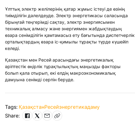
Ұлттық электр желілерінің қатар жұмыс істеуі де өзінің
тиімділігін дәлелдеуде. Электр энергетикасы саласында
бірыңғай теңгерімді сақтау, электр энергиясымен
техникалық алмасу және энергиямен жабдықтаудың
өзара сенімділігін қамтамасыз ету бағытында диспетчерлік
орталықтардың өзара іс-қимылы тұрақты түрде күшейіп
келеді.
Қазақстан мен Ресей арасындағы энергетикалық
әріптестік өңірлік тұрақтылықтың маңызды факторы
болып қала отырып, екі елдің макроэкономикалық
дамуына сенімді серпін беруде.
Tags:
Қазақстан
Ресей
энергетика
даму
Share: