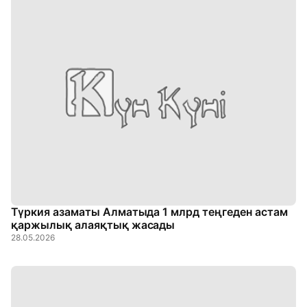
Түркия азаматы Алматыда 1 млрд теңгеден астам
қаржылық алаяқтық жасады
28.05.2026