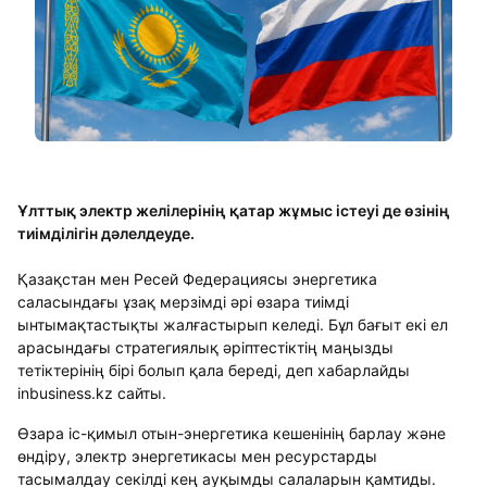
Ұлттық электр желілерінің қатар жұмыс істеуі де өзінің
тиімділігін дәлелдеуде.
Қазақстан мен Ресей Федерациясы энергетика
саласындағы ұзақ мерзімді әрі өзара тиімді
ынтымақтастықты жалғастырып келеді. Бұл бағыт екі ел
арасындағы стратегиялық әріптестіктің маңызды
тетіктерінің бірі болып қала береді, деп хабарлайды
inbusiness.kz сайты.
Өзара іс-қимыл отын-энергетика кешенінің барлау және
өндіру, электр энергетикасы мен ресурстарды
тасымалдау секілді кең ауқымды салаларын қамтиды.