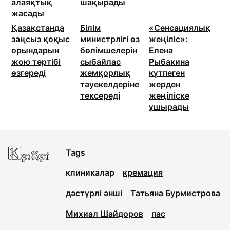
алаяқтық
шақырады
жасады
Қазақстанда
Білім
«Сенсациялық
заңсыз қоқыс
министрлігі өз
жеңіліс»:
орындарын
бөлімшелерін
Елена
жою тәртібі
сыбайлас
Рыбакина
өзгереді
жемқорлық
күтпеген
тәуекелдеріне
жерден
тексереді
жеңіліске
ұшырады
Tags
клиникалар
кремация
дәстүрлі әнші
Татьяна Бурмистрова
Михиал Шайдоров
пас