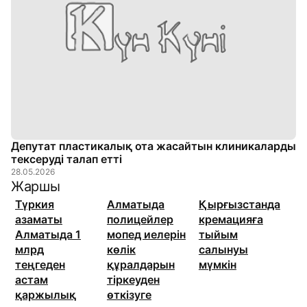
Депутат пластикалық ота жасайтын клиникаларды
тексеруді талап етті
28.05.2026
Жаршы
Түркия
Алматыда
Қырғызстанда
азаматы
полицейлер
кремацияға
Алматыда 1
мопед иелерін
тыйым
млрд
көлік
салынуы
теңгеден
құралдарын
мүмкін
астам
тіркеуден
қаржылық
өткізуге