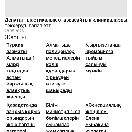
Депутат пластикалық ота жасайтын клиникаларды
тексеруді талап етті
28.05.2026
Жаршы
Түркия
Алматыда
Қырғызстанда
азаматы
полицейлер
кремацияға
Алматыда 1
мопед иелерін
тыйым
млрд
көлік
салынуы
теңгеден
құралдарын
мүмкін
астам
тіркеуден
қаржылық
өткізуге
алаяқтық
шақырады
жасады
Қазақстанда
Білім
«Сенсациялық
заңсыз қоқыс
министрлігі өз
жеңіліс»:
орындарын
бөлімшелерін
Елена
жою тәртібі
сыбайлас
Рыбакина
өзгереді
жемқорлық
күтпеген