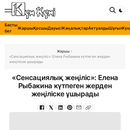
Dar
Басты
Жаршы
Қосшы
Дауыс
Жаңалықтар
Актуалды
Шұғыл
Күн
бет
Жаршы
«Сенсациялық жеңіліс»: Елена Рыбакина күтпеген жерден
жеңіліске ұшырады
«Сенсациялық жеңіліс»: Елена
Рыбакина күтпеген жерден
жеңіліске ұшырады