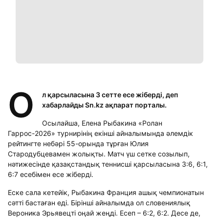
О
л қарсыласына 3 сетте есе жіберді, деп
хабарлайды Sn.kz ақпарат порталы.
Осылайша, Елена Рыбакина «Ролан
Гаррос-2026» турнирінің екінші айналымында әлемдік
рейтингте небәрі 55-орында тұрған Юлия
Стародубцевамен жолықты. Матч үш сетке созылып,
нәтижесінде қазақстандық теннисші қарсыласына 3:6, 6:1,
6:7 есебімен есе жіберді.
Еске сала кетейік, Рыбакина Франция ашық чемпионатын
сәтті бастаған еді. Бірінші айналымда ол словениялық
Вероника Эрьявецті оңай жеңді. Есеп – 6:2, 6:2. Десе де,