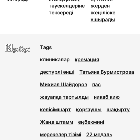
тәуекелдеріне
жерден
тексереді
жеңіліске
ұшырады
Tags
клиникалар
кремация
дәстүрлі әнші
Татьяна Бурмистрова
Михиал Шайдоров
пас
жауапқа тартылды
никаб кию
келісімшарт
қорғаушы
шақырту
Жаңа штамм
еңбекмині
мерекелер тізімі
22 медаль