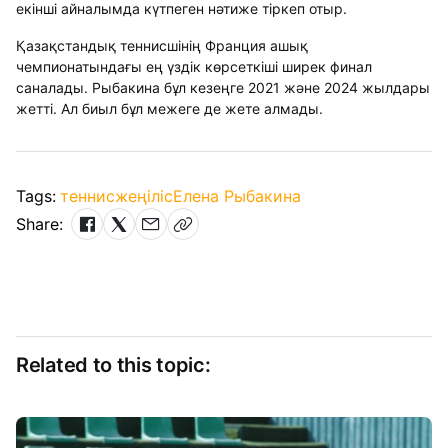
екінші айналымда күтпеген нәтиже тіркеп отыр.
Қазақстандық теннисшінің Франция ашық
чемпионатындағы ең үздік көрсеткіші ширек финал
саналады. Рыбакина бұл кезеңге 2021 және 2024 жылдары
жетті. Ал биыл бұл межеге де жете алмады.
Tags:
теннис
жеңіліс
Елена Рыбакина
Share:
Related to this topic: