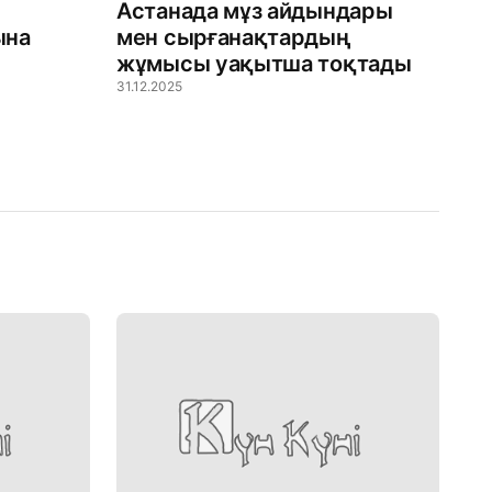
Астанада мұз айдындары
ына
мен сырғанақтардың
р
жұмысы уақытша тоқтады
31.12.2025