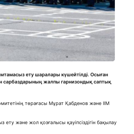
қамтамасыз ету шаралары күшейтілді. Осыған
ан сарбаздарының жалпы гарнизондық саптық
омитетінің төрағасы Мұрат Қабденов және ІІМ
з ету және жол қозғалысы қауіпсіздігін бақылау