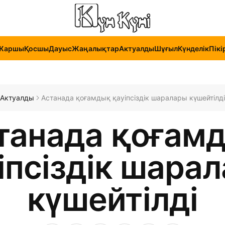
Жаршы
Қосшы
Дауыс
Жаңалықтар
Актуалды
Шұғыл
Күнделік
Пікі
Актуалды
Астанада қоғамдық қауіпсіздік шаралары күшейтілді
танада қоғам
іпсіздік шара
күшейтілді