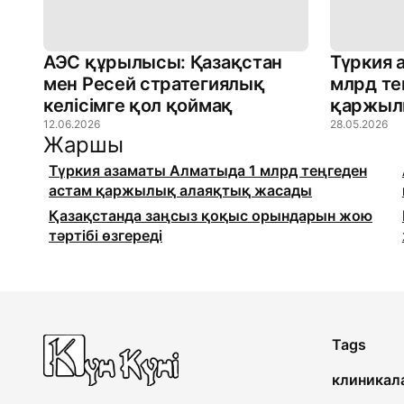
АЭС құрылысы: Қазақстан
Түркия 
мен Ресей стратегиялық
млрд те
келісімге қол қоймақ
қаржыл
12.06.2026
28.05.2026
Жаршы
Түркия азаматы Алматыда 1 млрд теңгеден
астам қаржылық алаяқтық жасады
Қазақстанда заңсыз қоқыс орындарын жою
тәртібі өзгереді
Tags
клиникал