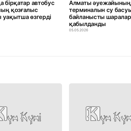
а бірқатар автобус
Алматы әуежайының
ның қозғалыс
терминалын су басу
 уақытша өзгерді
байланысты шарала
қабылданды
05.05.2026