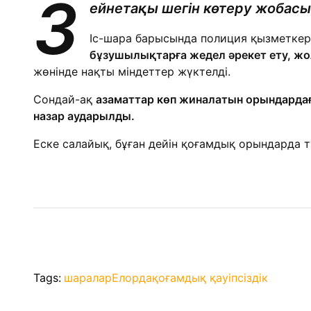
З
ейнетақы шегін көтеру жобас
Іс-шара барысында полиция қызметкер
бұзушылықтарға жедел әрекет ету, жо
жөнінде нақты міндеттер жүктелді.
Сондай-ақ
азаматтар көп жиналатын орындардағ
назар аударылды.
Еске салайық, бұған дейін қоғамдық орындард
Tags:
шаралар
Елорда
қоғамдық қауіпсіздік