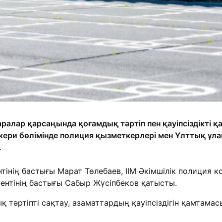
алар қарсаңында қоғамдық тәртіп пен қауіпсіздікті 
ери бөлімінде полиция қызметкерлері мен Ұлттық ұл
.
інің бастығы Марат Төлебаев, ІІМ Әкімшілік полиция к
ентінің бастығы Сабыр Жүсіпбеков қатысты.
әртіпті сақтау, азаматтардың қауіпсіздігін қамтамасы