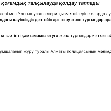
ы қоғамдық талқылауда қолдау таппады
лері мен Ұлттық ұлан әскери қызметшілеріне елорда а
лдағы қауіпсіздік деңгейін арттыру және тұрғындар
ы тәртіпті қамтамасыз етуге
және тұрғындармен сыпай
а тұмшаланып жүру туралы Алматы полициясының
мәлімд