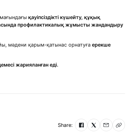
умағындағы
қауіпсіздікті күшейту, құқық
 арасында профилактикалық жұмысты жандандыру
ы, мәдени қарым-қатынас орнатуға
ерекше
емесі жарияланған еді.
Share: