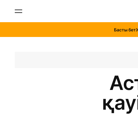
Басты бет
Ас
қау