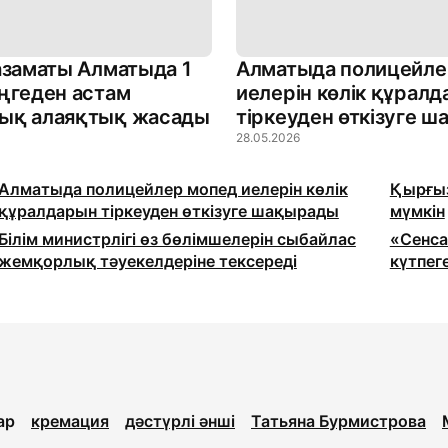
азаматы Алматыда 1
Алматыда полицейле
ңгеден астам
иелерін көлік құрал
ық алаяқтық жасады
тіркеуден өткізуге 
28.05.2026
Алматыда полицейлер мопед иелерін көлік
Қырғыз
құралдарын тіркеуден өткізуге шақырады
мүмкін
Білім министрлігі өз бөлімшелерін сыбайлас
«Сенса
жемқорлық тәуекелдеріне тексереді
күтпег
ар
кремация
дәстүрлі әнші
Татьяна Бурмистрова