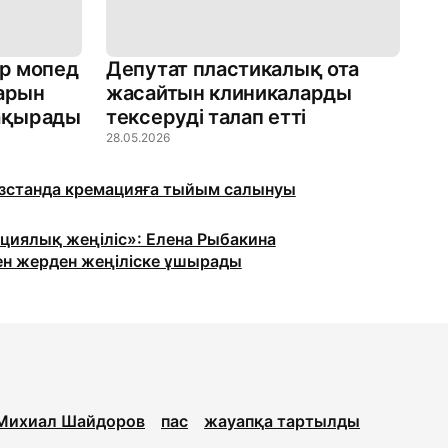
р мопед
Депутат пластикалық ота
дарын
жасайтын клиникаларды
шақырады
тексеруді талап етті
28.05.2026
станда кремацияға тыйым салынуы
циялық жеңіліс»: Елена Рыбакина
ен жерден жеңіліске ұшырады
Михиал Шайдоров
пас
жауапқа тартылды