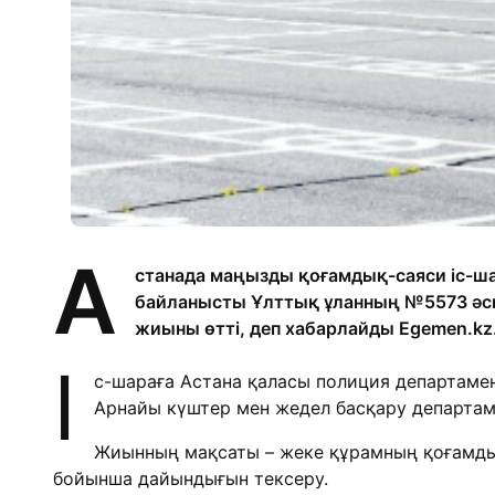
А
станада маңызды қоғамдық-саяси іс-шар
байланысты Ұлттық ұланның №5573 әск
жиыны өтті, деп хабарлайды Egemen.kz
І
с-шараға Астана қаласы полиция департамент
Арнайы күштер мен жедел басқару департам
Жиынның мақсаты – жеке құрамның қоғамдық т
бойынша дайындығын тексеру.