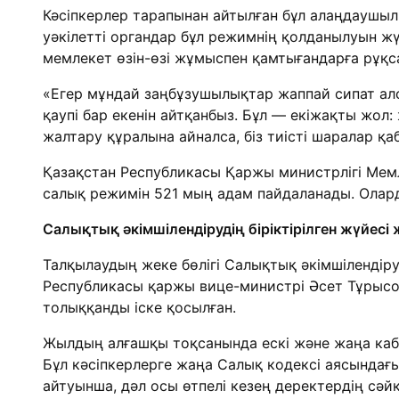
Кәсіпкерлер тарапынан айтылған бұл алаңдаушыл
уәкілетті органдар бұл режимнің қолданылуын ж
мемлекет өзін-өзі жұмыспен қамтығандарға рұқсат 
«Егер мұндай заңбұзушылықтар жаппай сипат алса
қаупі бар екенін айтқанбыз. Бұл — екіжақты жол:
жалтару құралына айналса, біз тиісті шаралар қ
Қазақстан Республикасы Қаржы министрлігі Мемле
салық режимін 521 мың адам пайдаланады. Олард
Салықтық әкімшілендірудің біріктірілген жүйесі 
Талқылаудың жеке бөлігі Салықтық әкімшілендір
Республикасы қаржы вице-министрі Әсет Тұрысов
толыққанды іске қосылған.
Жылдың алғашқы тоқсанында ескі және жаңа каби
Бұл кәсіпкерлерге жаңа Салық кодексі аясындағы
айтуынша, дәл осы өтпелі кезең деректердің сәйк