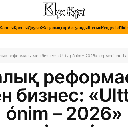
Жаршы
Қосшы
Дауыс
Жаңалықтар
Актуалды
Шұғыл
Күнделік
Пікі
лық реформасы мен бизнес: «Ulttyq ónim – 2026» көрмесіндегі 
алық реформа
н бизнес: «Ult
ónim – 2026»