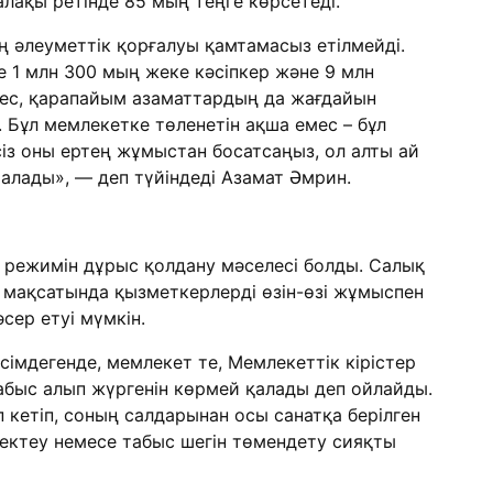
лақы ретінде 85 мың теңге көрсетеді.
ң әлеуметтік қорғалуы қамтамасыз етілмейді.
де 1 млн 300 мың жеке кәсіпкер және 9 млн
мес, қарапайым азаматтардың да жағдайын
. Бұл мемлекетке төленетін ақша емес – бұл
сіз оны ертең жұмыстан босатсаңыз, ол алты ай
алады», — деп түйіндеді Азамат Әмрин.
 режимін дұрыс қолдану мәселесі болды. Салық
 мақсатында қызметкерлерді өзін-өзі жұмыспен
сер етуі мүмкін.
імдегенде, мемлекет те, Мемлекеттік кірістер
табыс алып жүргенін көрмей қалады деп ойлайды.
п кетіп, соның салдарынан осы санатқа берілген
ектеу немесе табыс шегін төмендету сияқты