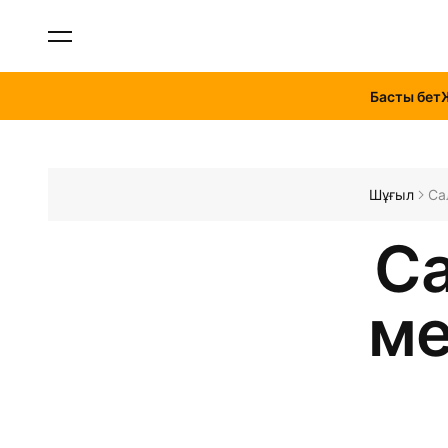
Басты бет
Шұғыл
Са
С
ме