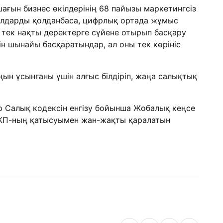
шағын бизнес өкілдерінің 68 пайызы маркетингсіз
ұралдарды қолданбаса, цифрлық ортада жұмыс
сті тек нақты деректерге сүйене отырып басқару
н шынайы басқаратындар, ал оны тек көрініс
ын ұсынғаны үшін алғыс білдіріп, жаңа салықтық
 Салық кодексін енгізу бойынша Жобалық кеңсе
 ҰКП-ның қатысуымен жан-жақты қаралатын