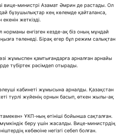
і вице-министрі Азамат Әмрин де растады. Ол
ндай бұзушылықтар кең көлемде қайталанса,
 екенін жеткізді.
л норманы енгізген кезде-ақ біз оның мұндай
аңызға төленеді. Бірақ егер бұл режим салықтан
н-өзі жұмыспен қамтығандарға арналған арнайы
рде түбіртек рәсімдеп отырады.
өлеуші кабинеті жұмысына арналды. Қазақстан
ті түрлі жүйенің орнын басып, өткен жылы-ақ
тамекен» ҰКП-ның өтініші бойынша сақталған.
 мүмкіндік беру үшін жасалды. Вице-министрдің
іштердің көбеюіне негізгі себеп болған.