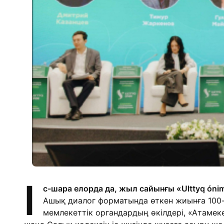
І
с-шара елорда да, жыл сайынғы «Ulttyq ón
Ашық диалог форматында өткен жиынға 100
мемлекеттік органдардың өкілдері, «Атаме