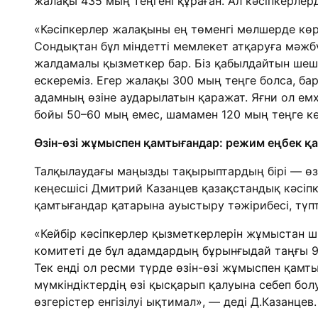
жалақы 435 мың теңгені құраған. Ал кәсіпкерлер
«Кәсіпкерлер жалақыны ең төменгі мөлшерде көрс
Сондықтан бұл міндетті мемлекет атқаруға мәжбүр
жалдамалы қызметкер бар. Біз қабылдайтын шеші
ескереміз. Егер жалақы 300 мың теңге болса, бар
адамның өзіне аударылатын қаражат. Яғни ол емх
бойы 50–60 мың емес, шамамен 120 мың теңге кө
Өзін-өзі жұмыспен қамтығандар: режим еңбек қ
Талқылаудағы маңызды тақырыптардың бірі — өзі
кеңесшісі Дмитрий Казанцев қазақстандық кәсіп
қамтығандар қатарына ауыстыру тәжірибесі, түптеп
«Кейбір кәсіпкерлер қызметкерлерін жұмыстан шы
комитеті де бұл адамдардың бұрынғыдай таңғы 9-
Тек енді ол ресми түрде өзін-өзі жұмыспен қамты
мүмкіндіктердің өзі қысқарып қалуына себеп бо
өзгерістер енгізілуі ықтимал», — деді Д.Казанцев.