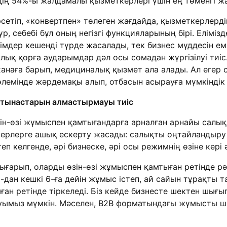
дің 54%-ы жалдамалы қызметкерлері үшін ең төменгі жа
етіп, «конвертпен» төлеген жағдайда, қызметкерлерді
, себебі бұл оның негізгі функцияларының бірі. Еліміз
мдер кешенді түрде жасалады, тек бизнес мүддесін е
лық қорға аударымдар дәл осы сомадан жүргізілуі тиіс
анаға барып, медициналық қызмет ала алады. Ал егер 
лемінде жәрдемақы алып, отбасын асырауға мүмкіндік 
атынастарын алмастырмауы тиіс
н-өзі жұмыспен қамтығандарға арналған арнайы салық
керлерге ашық ескерту жасады: салықты оңтайландыру
 келгенде, әрі бизнеске, әрі осы режимнің өзіне кері ә
ғарып, оларды өзін-өзі жұмыспен қамтыған ретінде рәс
дан кешкі 6-ға дейін жұмыс істеп, ай сайын тұрақты 
ған ретінде тіркеледі. Біз кейде бизнесте шектен шығы
луымыз мүмкін. Мәселен, B2B форматындағы жұмысты ш