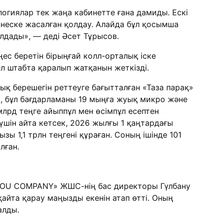
логиялар тек жаңа кабинетте ғана дамиды. Ескі
бизнеске жасалған қолдау. Алайда бұл қосымша
лдады», — деді Әсет Тұрысов.
с беретін бірыңғай колл-орталық іске
 штабта қаралып жатқанын жеткізді.
қ берешегін реттеуге бағытталған «Таза парақ»
с, бұл бағдарламаны 19 мыңға жуық микро және
 млрд теңге айыппұл мен өсімпұл есептен
 үшін айта кетсек, 2026 жылғы 1 қаңтардағы
ы 1,1 трлн теңгені құраған. Соның ішінде 101
лған.
HOU COMPANY» ЖШС-нің бас директоры Гүлбану
қайта қарау маңызды екенін атап өтті. Оның
алды.