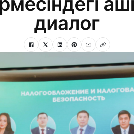
рмесіндегі а
диалог