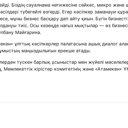
ейді. Біздің сауалнама нәтижесіне сәйкес, микро және 
тәсілдері түбегейлі өзгерді. Егер кәсіпкер заманауи қ
інбесе, мұны бизнес басқару деп айту қиын. Бүгін бизне
лдануы тиіс. Осы кезеңде нағыз мықтылар — өз бизнесі
Гүлбану Майғарина.
екен» ұлттық кәсіпкерлер палатасына ашық диалог алаң
 жұмыстың маңыздылығын ерекше атады.
ерден түскен барлық ұсыныстар мен жүйелі мәселелер
ң, Мемлекеттік кірістер комитетінің және «Атамекен»