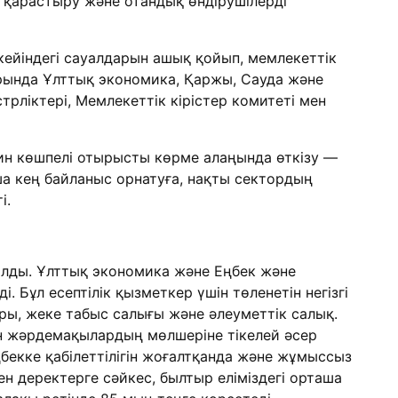
 қарастыру және отандық өндірушілерді
кейіндегі сауалдарын ашық қойып, мемлекеттік
арында Ұлттық экономика, Қаржы, Сауда және
рліктері, Мемлекеттік кірістер комитеті мен
ин көшпелі отырысты көрме алаңында өткізу —
ша кең байланыс орнатуға, нақты сектордың
і.
болды. Ұлттық экономика және Еңбек және
. Бұл есептілік қызметкер үшін төленетін негізгі
ры, жеке табыс салығы және әлеуметтік салық.
ін жәрдемақылардың мөлшеріне тікелей әсер
ңбекке қабілеттілігін жоғалтқанда және жұмыссыз
н деректерге сәйкес, былтыр еліміздегі орташа