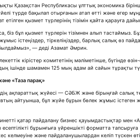
ықты Қазақстан Республикасы ұлттық экономика бірінш
үйелі түрде бақылап отырғанын атап өтті және егер мұ
етілген қызмет түрлерінің тізімін қайта қарауға дайын
, біз бұл қызмет түрлерін тізімнен алып тастаймыз. Бұ
 жұмыс істеңіздер, тіркеліңіздер, барлық салық өз пайд
абылдаймыз», — деді Азамат Әмрин.
кеттік кірістер комитетінің мәліметінше, бүгінде өзі
ың ішінде шамамен 125 мың адам ай сайын тұрақты тү
және «Таза парақ»
удің ақпараттық жүйесі — СӘБЖ және бірыңғай салық т
тың айтуынша, бұл жүйе бұрын бөлек жұмыс істеген же
нетті қатар пайдалану бизнес қауымдастықтар мен «А
 есептілікті бұрынғыға үйреншікті форматта тапсыруға
ес келмеуіне және пайдаланушылардан келіп түскен өтін