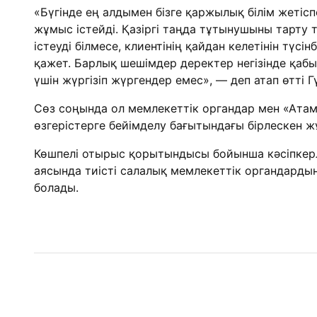
«Бүгінде ең алдымен бізге қаржылық білім жетісп
жұмыс істейді. Қазіргі таңда тұтынушыны тарту 
істеуді білмесе, клиентінің қайдан келетінін түс
қажет. Барлық шешімдер деректер негізінде қабы
үшін жүргізіп жүргендер емес», — деп атап өтті 
Сөз соңында ол мемлекеттік органдар мен «Атам
өзгерістерге бейімделу бағытындағы бірлескен
Көшпелі отырыс қорытындысы бойынша кәсіпкерл
аясында тиісті салалық мемлекеттік органдарды
болады.