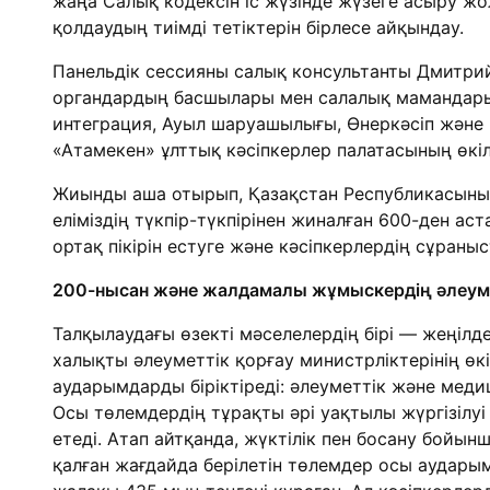
жаңа Салық кодексін іс жүзінде жүзеге асыру ж
қолдаудың тиімді тетіктерін бірлесе айқындау.
Панельдік сессияны салық консультанты Дмитрий
органдардың басшылары мен салалық мамандарына
интеграция, Ауыл шаруашылығы, Өнеркәсіп және қ
«Атамекен» ұлттық кәсіпкерлер палатасының өкіл
Жиынды аша отырып, Қазақстан Республикасының
еліміздің түкпір-түкпірінен жиналған 600-ден а
ортақ пікірін естуге және кәсіпкерлердің сұраныс
200-нысан және жалдамалы жұмыскердің әлеум
Талқылаудағы өзекті мәселелердің бірі — жеңілд
халықты әлеуметтік қорғау министрліктерінің өкіл
аударымдарды біріктіреді: әлеуметтік және мед
Осы төлемдердің тұрақты әрі уақтылы жүргізілу
етеді. Атап айтқанда, жүктілік пен босану бойын
қалған жағдайда берілетін төлемдер осы аударым