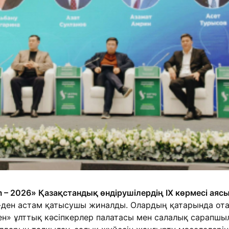
im – 2026» Қазақстандық өндірушілердің IX көрмесі а
-ден астам қатысушы жиналды. Олардың қатарында ота
кен» ұлттық кәсіпкерлер палатасы мен салалық сарапш