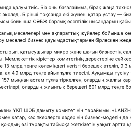
ында қалуы тиіс. Біз оны бағалаймыз, бірақ жаңа техно
ік әкеледі. Бірінші тоқсанда екі жүйені қатар ұстау — 
дысы бойынша СӘБЖ барлық есептілік нысандарын қабы
алық мәселелері мен ақпараттық жүйелер бойынша кеңе
у мәселесі бизнес қауымдастықтармен бірлескен жедел
тырып, қатысушылар микро және шағын бизнестің салы
Мемлекеттік кірістер комитетінің деректеріне сәйке
 13 млрд теңге көлеміндегі негізгі берешек өтеліп, 9,3
а, ал 4,9 млрд теңге айыппұлға тиесілі. Ауқымды түсіну
57 мыңнан астам тұлға тіркелген, олардың жалпы қарыз
ктілері, олардың жиынтық берешегі 801 млрд теңге бо
мекен» ҰКП ШОБ дамыту комитетінің төрайымы, «LANZ
мен қатар, кәсіпкерлерге өздерінің бизнес-моделін де 
 қоюдың өзі тұрақты табысқа жеткізетін уақыт артта қ