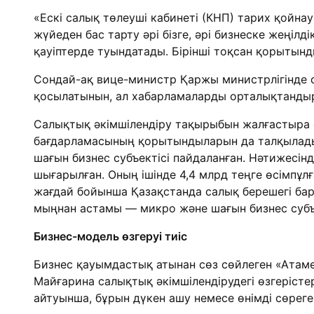
«Ескі салық төлеуші кабинеті (КНП) тарих қойнау
жүйеден бас тарту әрі бізге, әрі бизнеске жеңілд
қауіптерде туындатады. Бірінші тоқсан қорытын
Сондай-ақ вице-министр Қаржы министрлігінде с
қосылатынын, ал хабарламаларды орталықтандыр
Салықтық әкімшілендіру тақырыбын жалғастыра о
бағдарламасының қорытындыларын да талқылады. 
шағын бизнес субъектісі пайдаланған. Нәтижесінде
шығарылған. Оның ішінде 4,4 млрд теңге өсімпұлғ
жағдай бойынша Қазақстанда салық берешегі бар 1
мыңнан астамы — микро және шағын бизнес субъе
Бизнес-модель өзгеруі тиіс
Бизнес қауымдастық атынан сөз сөйлеген «Ата
Майғарина салықтық әкімшілендірудегі өзгерістер
айтуынша, бұрын дүкен ашу немесе өнімді сөреге