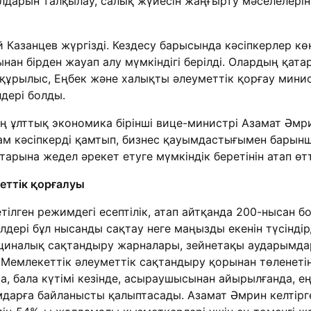
олдарын талқылау, салық жүйесін жаңғырту мәселелерін
 Казанцев жүргізді. Кездесу барысында кәсіпкерлер кө
н бірден жауап алу мүмкіндігі берілді. Олардың қат
ұрылыс, Еңбек және халықты әлеуметтік қорғау минист
дері болды.
 ұлттық экономика бірінші вице-министрі Азамат Әмр
стам кәсіпкерді қамтып, бизнес қауымдастығымен барын
тарына жедел әрекет етуге мүмкіндік беретінін атап өтт
еттік қорғалуы
етілген режимдегі есептілік, атап айтқанда 200-нысан 
дері бұл нысанды сақтау неге маңызды екенін түсіндірді
ициналық сақтандыру жарналары, зейнетақы аударымда
і Мемлекеттік әлеуметтік сақтандыру қорынан төленет
ша, бала күтімі кезінде, асыраушысынан айырылғанда, е
дарға байланысты қалыптасады. Азамат Әмрин келтірге