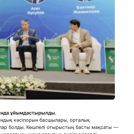
ясында ұйымдастырылды.
ндық кәсіпорын басшылары, орталық
ылар болды. Көшпелі отырыстың басты мақсаты —