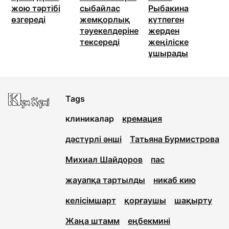
жою тәртібі
сыбайлас
Рыбакина
өзгереді
жемқорлық
күтпеген
тәуекелдеріне
жерден
тексереді
жеңіліске
ұшырады
Tags
клиникалар
кремация
дәстүрлі әнші
Татьяна Бурмистрова
Михиал Шайдоров
пас
жауапқа тартылды
никаб кию
келісімшарт
қорғаушы
шақырту
Жаңа штамм
еңбекмині