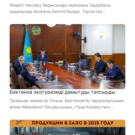
Жедел тексеру барысында оқиғаның Ордабасы
ауданында болғаны белгілі болды. Түркістан
облысында полиция қызметке ...
Бектенов экотуризмді дамытуды тапсырды
Премьер-министр Олжас Бектеновтің төрағалығымен
өткен Мемлекет басшысының «Таза Қазақстан»
бастамасын жүзеге асыр ...