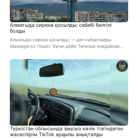
Алматыда сирена қосылды: себебі белгілі
болды
Алматыда сирена қосылды, — деп хабарлайды
Massaget.kz тілшісі. Бұған дейін Төтенше жағдайлар
департамен ...
Түркістан облысында заңсыз көлік тізгіндеген
жасөспірім TikTok арқылы анықталды