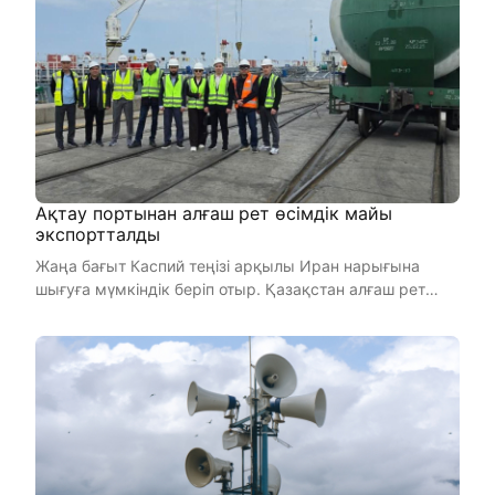
Ақтау портынан алғаш рет өсімдік майы
экспортталды
Жаңа бағыт Каспий теңізі арқылы Иран нарығына
шығуға мүмкіндік беріп отыр. Қазақстан алғаш рет
Ақтау порты арқы ...