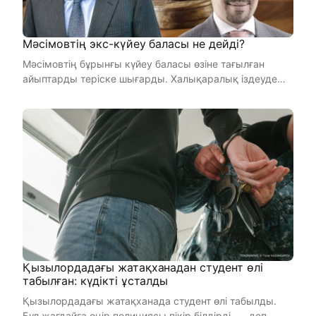
Мәсімовтің экс-күйеу баласы не дейді?
Мәсімовтің бұрынғы күйеу баласы өзіне тағылған
айыптарды теріске шығарды. Халықаралық іздеуде
жүрген қазақст ...
Қызылордадағы жатақханадан студент өлі
табылған: күдікті ұсталды
Қызылордадағы жатақханада студент өлі табылды.
Бұл жағдайға өңір полициясы пікір білдірді, — деп