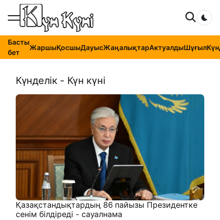
Dar
Басты
Жаршы
Қосшы
Дауыс
Жаңалықтар
Актуалды
Шұғыл
Күн
бет
Күнделік - Күн күні
Қазақстандықтардың 86 пайызы Президентке
сенім білдіреді - сауалнама