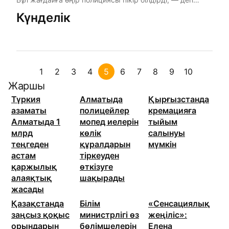
хабарлайды ...
Күнделік
1
2
3
4
5
6
7
8
9
10
Жаршы
Түркия
Алматыда
Қырғызстанда
азаматы
полицейлер
кремацияға
Алматыда 1
мопед иелерін
тыйым
млрд
көлік
салынуы
теңгеден
құралдарын
мүмкін
астам
тіркеуден
қаржылық
өткізуге
алаяқтық
шақырады
жасады
Қазақстанда
Білім
«Сенсациялық
заңсыз қоқыс
министрлігі өз
жеңіліс»:
орындарын
бөлімшелерін
Елена