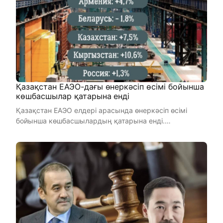
Қазақстан ЕАЭО-дағы өнеркәсіп өсімі бойынша
көшбасшылар қатарына енді
Қазақстан ЕАЭО елдері арасында өнеркәсіп өсімі
бойынша көшбасшылардың қатарына енді.
Еуразиялық экономикалық коми ...