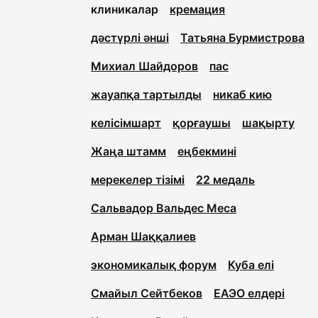
клиникалар
кремация
дәстүрлі әнші
Татьяна Бурмистрова
Михиал Шайдоров
пас
жауапқа тартылды
никаб кию
келісімшарт
қорғаушы
шақырту
Жаңа штамм
еңбекмині
мерекелер тізімі
22 медаль
Сальвадор Вальдес Меса
Арман Шаққалиев
экономикалық форум
Куба елі
Смайыл Сейтбеков
ЕАЭО елдері