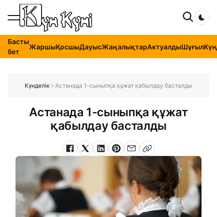
Dar
Басты
Жаршы
Қосшы
Дауыс
Жаңалықтар
Актуалды
Шұғыл
Күн
бет
Күнделік
Астанада 1-сыныпқа құжат қабылдау басталды
Астанада 1-сыныпқа құжат
қабылдау басталды