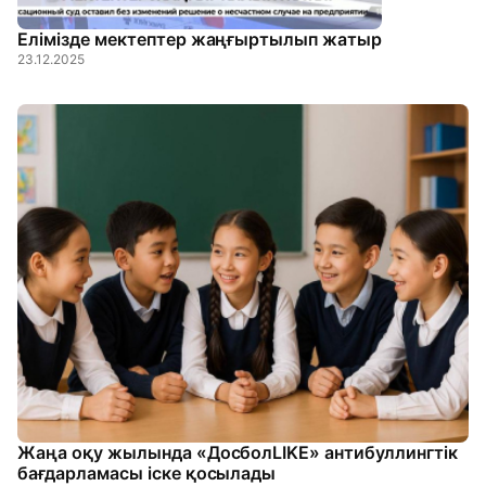
Елімізде мектептер жаңғыртылып жатыр
23.12.2025
Жаңа оқу жылында «ДосболLIKE» антибуллингтік
бағдарламасы іске қосылады