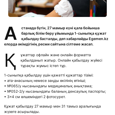
А
станада бүгін, 27 мамыр күні қала бойынша
барлық білім беру ұйымында 1-сыныпқа құжат
қабылдау басталды, деп хабарлайды Egemen.kz
елорда әкімдігінің ресми сайтына сілтеме жасап.
Қ
ұжаттар офлайн және онлайн форматта
қабылданып жатыр. Онлайн қабылдау жүйесі
тұрақты жұмыс істеп тұр.
1-сыныпқа қабылдау үшін қажетті құжаттар тізімі:
• ата-анасының немесе заңды өкілінің өтініші;
• №065/у нысанындағы медициналық анықтама;
• №052-2/у нысанындағы баланың денсаулық паспорты;
• 3×4 см өлшеміндегі 2 фотосурет.
Құжат қабылдау 27 мамыр мен 31 тамыз аралығында
жүзеге асырылады.