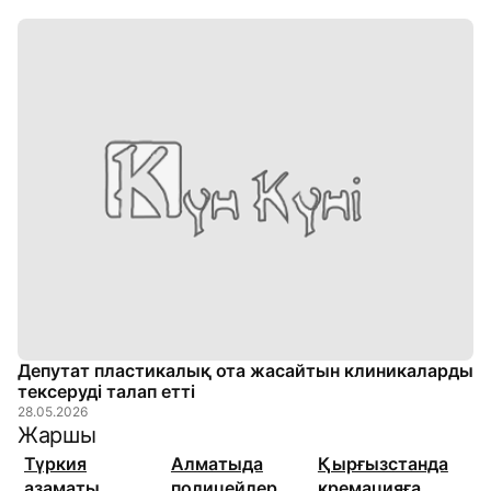
Депутат пластикалық ота жасайтын клиникаларды
тексеруді талап етті
28.05.2026
Жаршы
Түркия
Алматыда
Қырғызстанда
азаматы
полицейлер
кремацияға