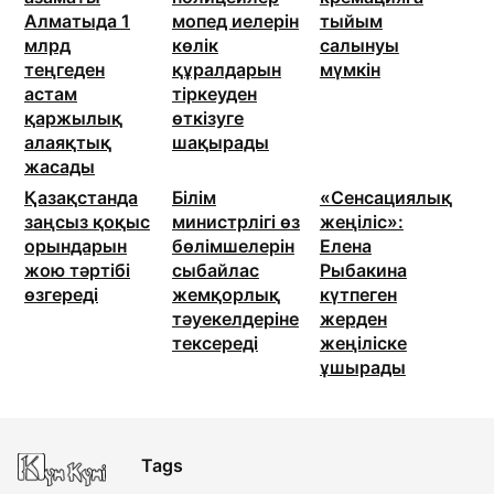
Алматыда 1
мопед иелерін
тыйым
млрд
көлік
салынуы
теңгеден
құралдарын
мүмкін
астам
тіркеуден
қаржылық
өткізуге
алаяқтық
шақырады
жасады
Қазақстанда
Білім
«Сенсациялық
заңсыз қоқыс
министрлігі өз
жеңіліс»:
орындарын
бөлімшелерін
Елена
жою тәртібі
сыбайлас
Рыбакина
өзгереді
жемқорлық
күтпеген
тәуекелдеріне
жерден
тексереді
жеңіліске
ұшырады
Tags