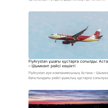
бірыңғай дизайн-кодқа к ...
FlyArystan ұшағы құстарға соғылды: Аст
– Шымкент рейсі кешікті
FlyArystan әуе компаниясының Астана – Шымк
бағытындағы рейсі ұшақтың құстарға соғылуы
байланысты кешік ...