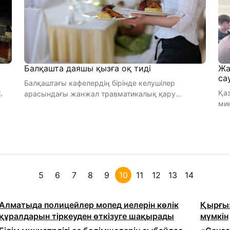
Балқашта даяшы қызға оқ тиді
Жа
са
Балқаштағы кафелердің бірінде келушілер
,
Қа
арасындағы жанжал травматикалық қару
мин
қолданылған төбелеске ұласты. Салдарына ...
а.ж
5
6
7
8
9
10
11
12
13
14
Алматыда полицейлер мопед иелерін көлік
Қырғыз
құралдарын тіркеуден өткізуге шақырады
мүмкін