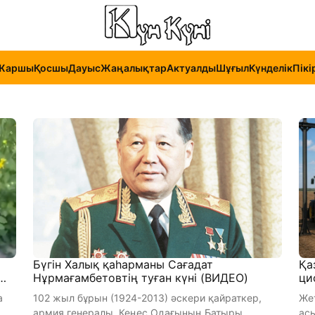
Жаршы
Қосшы
Дауыс
Жаңалықтар
Актуалды
Шұғыл
Күнделік
Пікі
Бүгін Халық қаһарманы Сағадат
Қа
Нұрмағамбетовтің туған күні (ВИДЕО)
ци
а
102 жыл бұрын (1924-2013) әскери қайраткер,
Жет
армия генералы, Кеңес Одағының Батыры,
асырыл