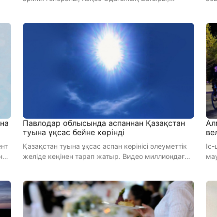
«Халық қаһарманы», Тәуелсіз ...
көк
ана
Павлодар облысында аспаннан Қазақстан
Ал
туына ұқсас бейне көрінді
ве
ент
Қазақстан туына ұқсас аспан көрінісі әлеуметтік
Іс
на
желіде кеңінен тарап жатыр. Видео миллиондаған
мау
қаралым жина ...