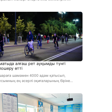
темгі егіс жұмыстарын ж ...
матыда алғаш рет ауқымды түнгі
лошеру өтті
-шараға шамамен 4000 адам қатысып,
сымның ең әсерлі оқиғаларының біріне
айналды. 23 мамыр күні Алматыда алғ ...