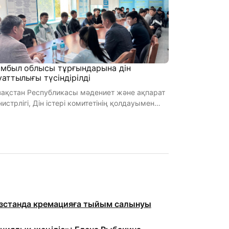
мбыл облысы тұрғындарына дін
уаттылығы түсіндірілді
зақстан Республикасы мәдениет және ақпарат
истрлігі, Дін істері комитетінің қолдауымен
. 12-18 мамыр күнд ...
станда кремацияға тыйым салынуы