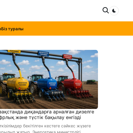
Dark mo
р
Біз туралы
зақстанда диқандарға арналған дизелге
фрлық және түстік бақылау енгізді
кізілімдер бекітілген кестеге сәйкес жүзеге
ып жатыр. Энергетика министрлігі