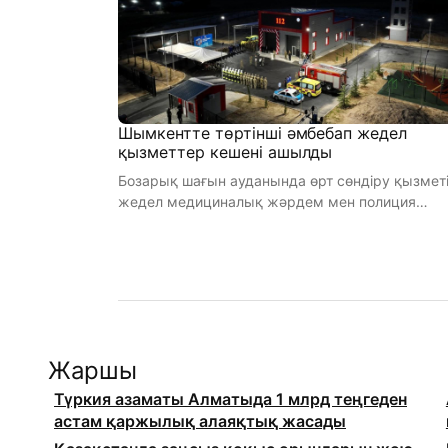
Шымкентте төртінші әмбебап жедел
қызметтер кешені ашылды
Бозарық шағын ауданында өрт сөндіру қызметі
жедел медициналық жәрдем мен полиция
бөлімшелерін біріктірген жаңа әмбеба ...
Жаршы
Түркия азаматы Алматыда 1 млрд теңгеден
астам қаржылық алаяқтық жасады