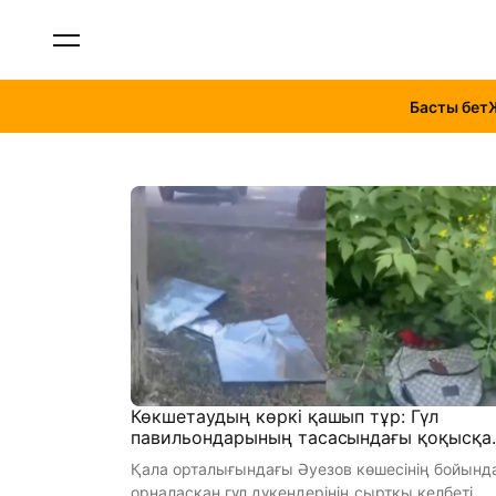
Басты бет
Көкшетаудың көркі қашып тұр: Гүл
павильондарының тасасындағы қоқысқа
кім жауапты?
Қала орталығындағы Әуезов көшесінің бойынд
орналасқан гүл дүкендерінің сыртқы келбеті