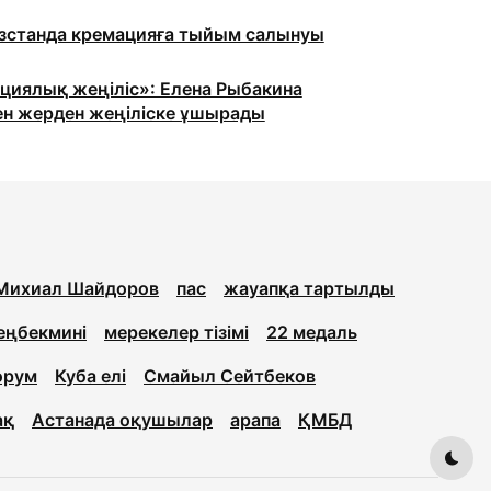
станда кремацияға тыйым салынуы
циялық жеңіліс»: Елена Рыбакина
ен жерден жеңіліске ұшырады
Михиал Шайдоров
пас
жауапқа тартылды
еңбекмині
мерекелер тізімі
22 медаль
орум
Куба елі
Смайыл Сейтбеков
ақ
Астанада оқушылар
арапа
ҚМБД
Dark