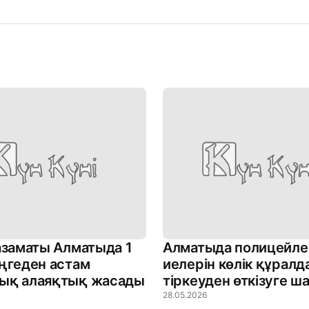
азаматы Алматыда 1
Алматыда полицейле
ңгеден астам
иелерін көлік құрал
ық алаяқтық жасады
тіркеуден өткізуге 
28.05.2026