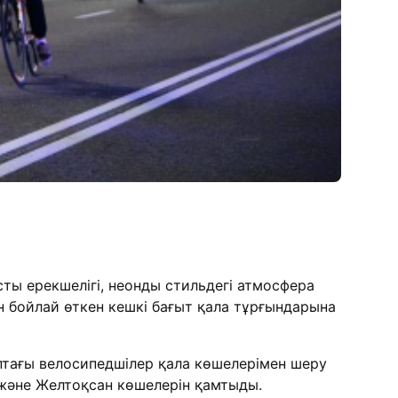
сты ерекшелігі, неонды стильдегі атмосфера
н бойлай өткен кешкі бағыт қала тұрғындарына
оптағы велосипедшілер қала көшелерімен шеру
 және Желтоқсан көшелерін қамтыды.