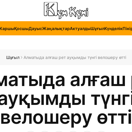
Жаршы
Қосшы
Дауыс
Жаңалықтар
Актуалды
Шұғыл
Күнделік
Пікі
Шұғыл
Алматыда алғаш рет ауқымды түнгі велошеру өтті
матыда алғаш 
ауқымды түнг
велошеру өтті