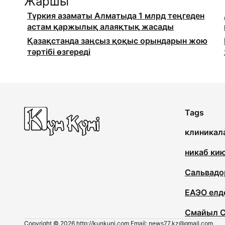
Жаршы
Түркия азаматы Алматыда 1 млрд теңгеден
астам қаржылық алаяқтық жасады
Қазақстанда заңсыз қоқыс орындарын жою
тәртібі өзгереді
Tags
клиникал
никаб ки
Сальвадо
ЕАЭО елд
Смайыл С
Copyright © 2026
http://kunkuni.com Email: news77.kz@gmail.com