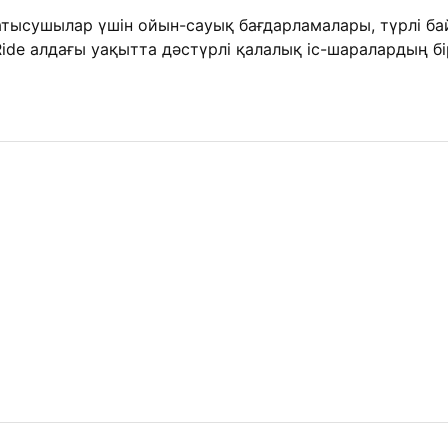
қатысушылар үшін ойын-сауық бағдарламалары, түрлі 
e алдағы уақытта дәстүрлі қалалық іс-шаралардың бі