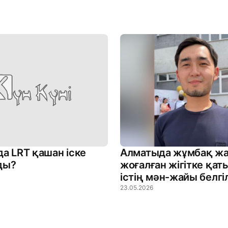
а LRT қашан іске
Алматыда жұмбақ жа
ды?
жоғалған жігітке қа
істің мән-жайы белгі
23.05.2026