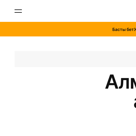
Басты бет
Ал