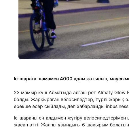
Іс-шараға шамамен 4000 адам қатысып, маусымн
23 мамыр күні Алматыда алғаш рет Almaty Glow R
болды. Жарқыраған велосипедтер, түрлі жарық э
ерекше әсер сыйлады, деп хабарлайды inbusiness
Іс-шараны ең алдымен жүгіру велосипедтерімен ш
жасап өтті. Жалпы ұзындығы 6 шақырым болатын 