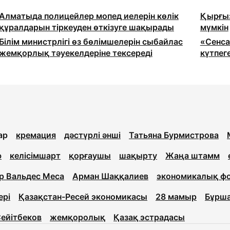
Алматыда полицейлер мопед иелерін көлік
Қырғыз
құралдарын тіркеуден өткізуге шақырады
мүмкін
Білім министрлігі өз бөлімшелерін сыбайлас
«Сенса
жемқорлық тәуекелдеріне тексереді
күтпег
ар
кремация
дәстүрлі әнші
Татьяна Бурмистрова
ю
келісімшарт
қорғаушы
шақырту
Жаңа штамм
р Вальдес Меса
Арман Шаққалиев
экономикалық ф
ері
Қазақстан-Ресей экономикасы
28 мамыр
Бұрш
ейітбеков
жемқоролық
Қазақ эстрадасы