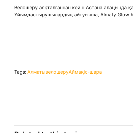
Велошеру аяқталғаннан кейін Астана алаңында 
Ұйымдастырушылардың айтуынша, Almaty Glow Rid
Tags:
Алматы
велошеру
Аймақ
іс-шара