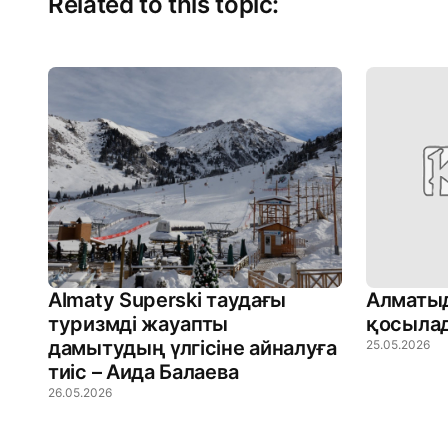
Related to this topic:
Almaty Superski таудағы
Алматыд
туризмді жауапты
қосыла
дамытудың үлгісіне айналуға
25.05.2026
тиіс – Аида Балаева
26.05.2026