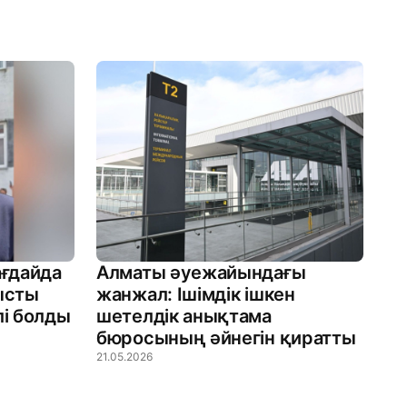
ғдайда
Алматы әуежайындағы
тысты
жанжал: Ішімдік ішкен
лі болды
шетелдік анықтама
бюросының әйнегін қиратты
21.05.2026