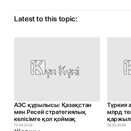
Latest to this topic:
АЭС құрылысы: Қазақстан
Түркия 
мен Ресей стратегиялық
млрд те
келісімге қол қоймақ
қаржыл
12.06.2026
28.05.2026