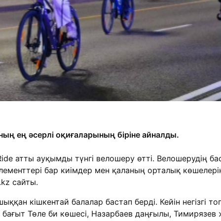
ың ең әсерлі оқиғаларының біріне айналды.
ide атты ауқымды түнгі велошеру өтті. Велошерудің ба
лементтері бар киімдер мен қаланың орталық көшелері
.kz сайты.
ыққан кішкентай балалар бастап берді. Кейін негізгі т
бағыт Төле би көшесі, Назарбаев даңғылы, Тимирязев