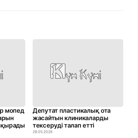
р мопед
Депутат пластикалық ота
дарын
жасайтын клиникаларды
шақырады
тексеруді талап етті
28.05.2026