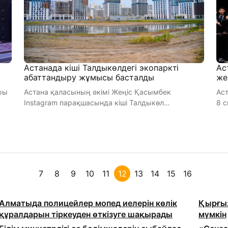
Астанада кіші Талдыкөлдегі экопаркті
Ас
абаттандыру жұмысы басталды
же
ры
Астана қаласының әкімі Жеңіс Қасымбек
Аст
Instagram парақшасында кіші Талдыкөл
8 
маңайында абаттандыру жұмысы жүріп жатқан ...
ол
7
8
9
10
11
12
13
14
15
16
Алматыда полицейлер мопед иелерін көлік
Қырғыз
құралдарын тіркеуден өткізуге шақырады
мүмкін