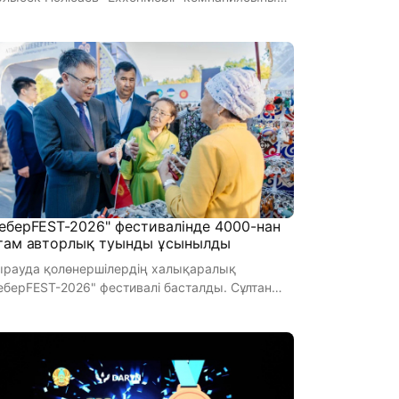
ықаралық үкіметтік қатынастар жө ...
еберFEST-2026" фестивалінде 4000-нан
там авторлық туынды ұсынылды
ырауда қолөнершілердің халықаралық
берFEST-2026" фестивалі басталды. Сұлтан
барыс алаңында киіз үй үлгі ...