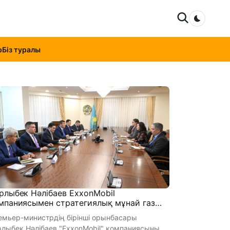
Dark mo
р
Біз туралы
рлыбек Нәлібаев ExxonMobil
мпаниясымен стратегиялық мұнай газ
баларын дамытуды талқылады
емьер-министрдің бірінші орынбасары
рлыбек Нәлібаев "ExxonMobil" компаниясының