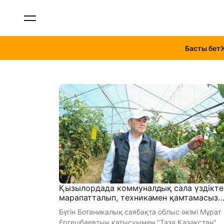
Басты бет
Қызылордада коммуналдық сала үздікте
марапатталып, техникамен қамтамасыз
етілді
Бүгін Ботаникалық саябақта облыс әкімі Мұрат
Ергешбаевтың қатысуымен "Таза Қазақстан"