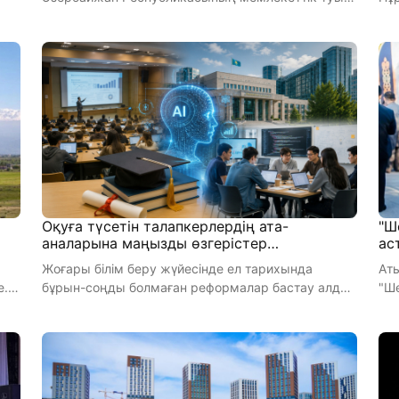
көтеріп, құрметпен орнына қойған 11- ...
хал
Оқуға түсетін талапкерлердің ата-
"Ш
аналарына маңызды өзгерістер
ас
жарияланды
Жоғары білім беру жүйесінде ел тарихында
Ат
е.
бұрын-соңды болмаған реформалар бастау алды.
"Ше
Ескі жүйенің ақыры: отанды ...
Бей