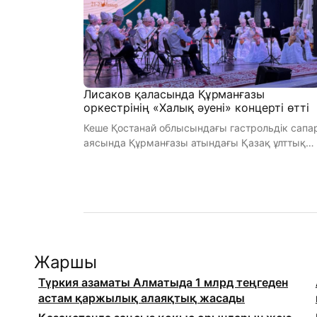
Лисаков қаласында Құрманғазы
оркестрінің «Халық әуені» концерті өтті
Кеше Қостанай облысындағы гастрольдік сапа
аясында Құрманғазы атындағы Қазақ ұлттық
халық аспаптар оркестрі Лисако ...
Жаршы
Түркия азаматы Алматыда 1 млрд теңгеден
астам қаржылық алаяқтық жасады