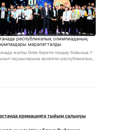
танада республикалық олимпиаданың
ңімпаздары марапатталды
анада жалпы білім беретін пәндер бойынша 7-
сынып оқушыларына арналған республикалық
импиаданың жеңімпаздары м ...
станда кремацияға тыйым салынуы