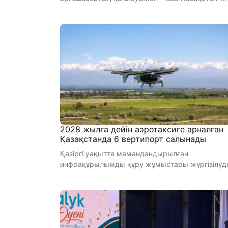
республикалық экологиялық бағдарла ...
2028 жылға дейін аэротаксиге арналған
Қазақстанда 6 вертипорт салынады
Қазіргі уақытта мамандандырылған
инфрақұрылымды құру жұмыстары жүргізілуд
ҚР Көлік министрлігі аэротакси мен қ ...