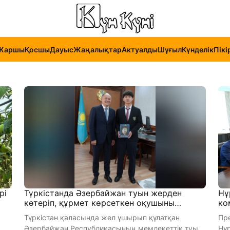
Жаршы
Қосшы
Дауыс
Жаңалықтар
Актуалды
Шұғыл
Күнделік
Пікі
рі
Түркістанда Әзербайжан туын жерден
Нұ
көтеріп, құрмет көрсеткен оқушыны
ко
полиция бастығы арнайы шақырды (видео)
жо
Түркістан қаласында жел ұшырып құлатқан
Пр
Әзербайжан Республикасының мемлекеттік туын
Нұ