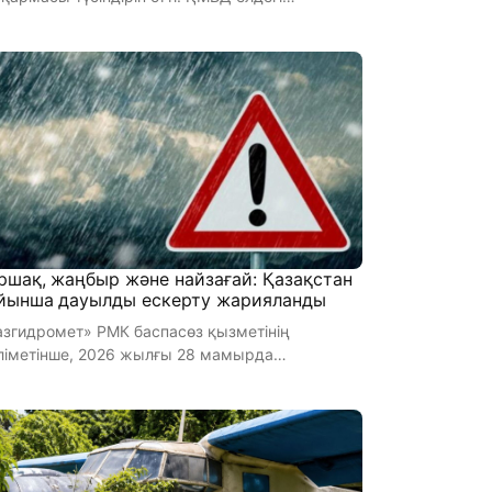
амдардың қалай тағайындалатыны ...
ршақ, жаңбыр және найзағай: Қазақстан
йынша дауылды ескерту жарияланды
згидромет» РМК баспасөз қызметінің
ліметінше, 2026 жылғы 28 мамырда
ақстанның бірқатар өңірінде дауылды еске ...