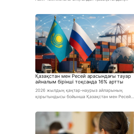
балуандар байрақты бәсекеде ...
Қазақстан мен Ресей арасындағы тауар
айналым бірінші тоқсанда 16% артты
2026 жылдың қаңтар-наурыз айларының
қорытындысы бойынша Қазақстан мен Ресей
арасындағы тауар айналымы