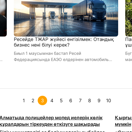
Ресейде ТЖАР жүйесі енгізілмек: Отандық
Па
бизнес нені білуі керек?
ұш
Биыл 1 маусымнан бастап Ресей
Бү
Федерациясында ЕАЭО елдерінен автомобиль
ма
көлігімен әкелінетін өнімдерге қатысты Тауарл ...
хим
1
2
3
4
5
6
7
8
9
10
Алматыда полицейлер мопед иелерін көлік
Қырғыз
құралдарын тіркеуден өткізуге шақырады
мүмкін