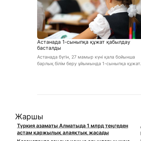
Астанада 1-сыныпқа құжат қабылдау
басталды
Астанада бүгін, 27 мамыр күні қала бойынша
барлық білім беру ұйымында 1-сыныпқа құжат
қабылдау басталды, деп хабарла ...
Жаршы
Түркия азаматы Алматыда 1 млрд теңгеден
астам қаржылық алаяқтық жасады