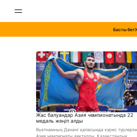
Басты бет
Жас балуандар Азия чемпионатында 22
медаль жеңіп алды
Вьетнамның Дананг қаласында күрес түрлерін
Азия чемпионаты аяқталды. Қазақстандық