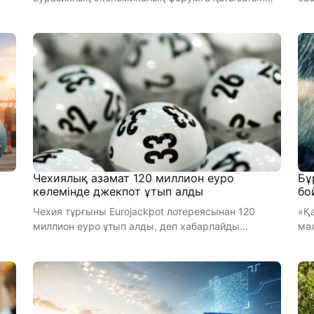
Куба елінің делегациясын бастап к ...
им
Чехиялық азамат 120 миллион еуро
Бұ
көлемінде джекпот ұтып алды
бо
Чехия тұрғыны Eurojackpot лотереясынан 120
«Қа
миллион еуро ұтып алды, деп хабарлайды
мә
 6,46 млрд АҚШ ...
Egemen.kz. ...
Қаз