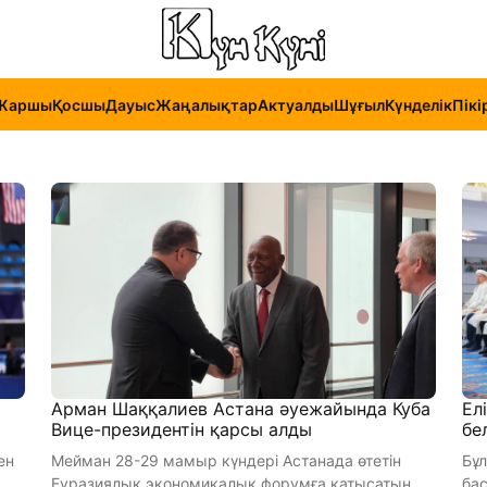
Жаршы
Қосшы
Дауыс
Жаңалықтар
Актуалды
Шұғыл
Күнделік
Пікі
Арман Шаққалиев Астана әуежайында Куба
Ел
Вице-президентін қарсы алды
бе
ен
Мейман 28-29 мамыр күндері Астанада өтетін
Бұ
Еуразиялық экономикалық форумға қатысатын
басқ