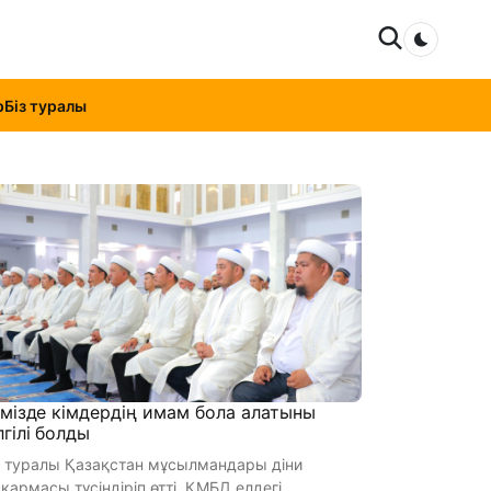
Dark mo
р
Біз туралы
імізде кімдердің имам бола алатыны
лгілі болды
л туралы Қазақстан мұсылмандары діни
армасы түсіндіріп өтті. ҚМБД елдегі