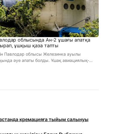
влодар облысында Ан-2 ұшағы апатқа
ырап, ұшқыш қаза тапты
гін Павлодар облысы Железинка ауылы
ңында әуе апаты болды. Ұшақ авиациялық-
иялық жұмыстарды орындаған, деп ха ...
станда кремацияға тыйым салынуы