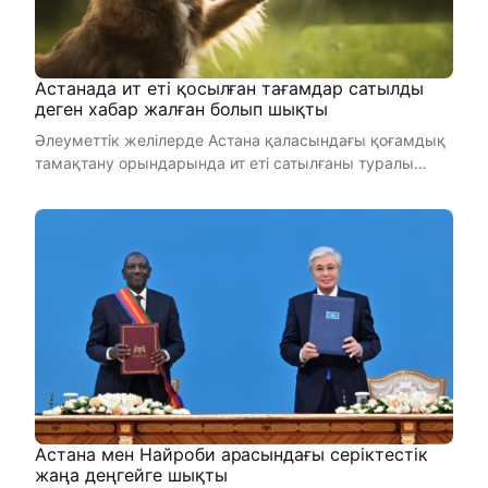
Астанада ит еті қосылған тағамдар сатылды
деген хабар жалған болып шықты
Әлеуметтік желілерде Астана қаласындағы қоғамдық
тамақтану орындарында ит еті сатылғаны туралы
ақпарат тарап жатыр. ...
Астана мен Найроби арасындағы серіктестік
жаңа деңгейге шықты