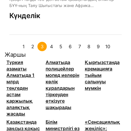
БҰҰ-ның Таяу Шығыстағы және Африка
континентіндегі 7 миссиясына әске ...
Күнделік
1
2
3
4
5
6
7
8
9
10
Жаршы
Түркия
Алматыда
Қырғызстанда
азаматы
полицейлер
кремацияға
Алматыда 1
мопед иелерін
тыйым
млрд
көлік
салынуы
теңгеден
құралдарын
мүмкін
астам
тіркеуден
қаржылық
өткізуге
алаяқтық
шақырады
жасады
Қазақстанда
Білім
«Сенсациялық
заңсыз қоқыс
министрлігі өз
жеңіліс»: