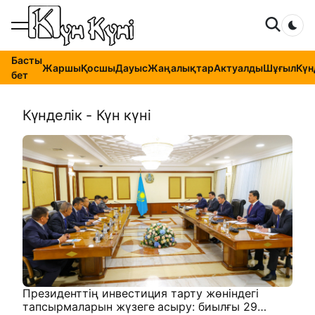
Dar
Басты
Жаршы
Қосшы
Дауыс
Жаңалықтар
Актуалды
Шұғыл
Күн
бет
Күнделік - Күн күні
Президенттің инвестиция тарту жөніндегі
тапсырмаларын жүзеге асыру: биылғы 29