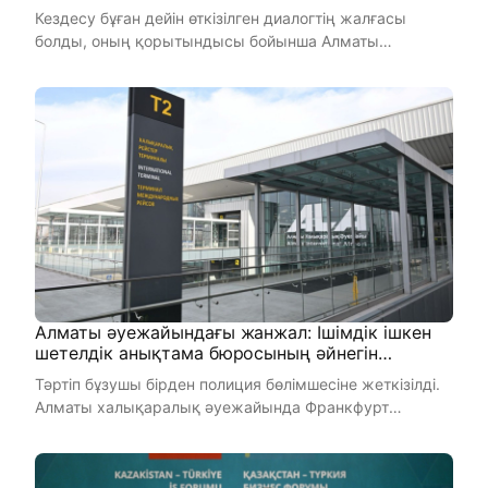
мамырда Алматыда қалдықтарды кәдеге
Кездесу бұған дейін өткізілген диалогтің жалғасы
жарату зауытының құрылысы басталады
болды, оның қорытындысы бойынша Алматы
қаласында қалдықтарды эне ...
Алматы әуежайындағы жанжал: Ішімдік ішкен
шетелдік анықтама бюросының әйнегін
қиратты
Тәртіп бұзушы бірден полиция бөлімшесіне жеткізілді.
Алматы халықаралық әуежайында Франкфурт
бағытына ұшпақ бол ...