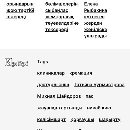
орындарын
бөлімшелерін
Елена
жою тәртібі
сыбайлас
Рыбакина
өзгереді
жемқорлық
күтпеген
тәуекелдеріне
жерден
тексереді
жеңіліске
ұшырады
Tags
клиникалар
кремация
дәстүрлі әнші
Татьяна Бурмистрова
Михиал Шайдоров
пас
жауапқа тартылды
никаб кию
келісімшарт
қорғаушы
шақырту