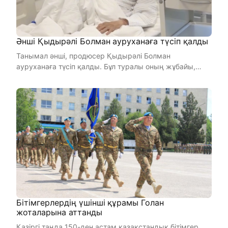
Әнші Қыдырәлі Болман ауруханаға түсіп қалды
Танымал әнші, продюсер Қыдырәлі Болман
ауруханаға түсіп қалды. Бұл туралы оның жұбайы,
әнші Қарақат Әбілдин ...
Бітімгерлердің үшінші құрамы Голан
жоталарына аттанды
Қазіргі таңда 150-ден астам қазақстандық бітімгер