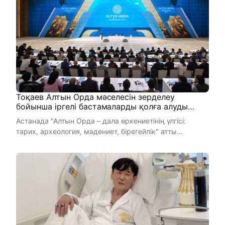
Тоқаев Алтын Орда мәселесін зерделеу
бойынша іргелі бастамаларды қолға алуды
ұсынды
Астанада "Алтын Орда – дала өркениетінің үлгісі:
тарих, археология, мәдениет, бірегейлік" атты
халықаралық ...