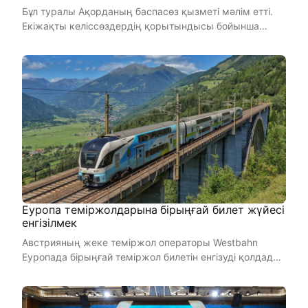
Бұл туралы Ақорданың баспасөз қызметі мәлім етті.
Екіжақты келіссөздердің қорытындысы бойынша
Президент Қасым-Жо ...
Еуропа теміржолдарына бірыңғай билет жүйесі
енгізілмек
Австрияның жеке теміржол операторы Westbahn
Еуропада бірыңғай теміржол билетін енгізуді қолдады.
Компания халық ...