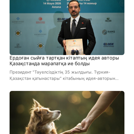
Ердоған сыйға тартқан кітаптың идея авторы
Қазақстанда марапатқа ие болды
Президент "Тәуелсіздіктің 35 жылдығы. Түркия-
Қазақстан қатынастары" кітабының идея-авторын
наградтады. "Тәуелсі ...