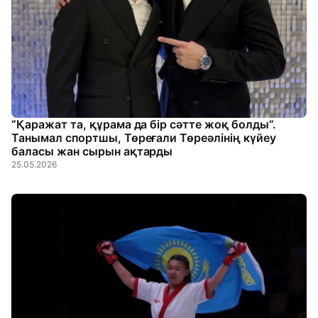
“Қаражат та, құрама да бір сәтте жоқ болды“.
Танымал спортшы, Төреғали Төреәлінің күйеу
баласы жан сырын ақтарды
25.05.2026