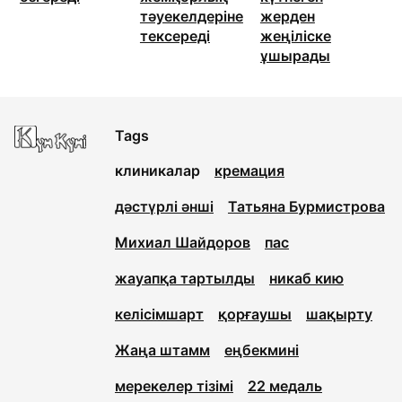
тәуекелдеріне
жерден
тексереді
жеңіліске
ұшырады
Tags
клиникалар
кремация
дәстүрлі әнші
Татьяна Бурмистрова
Михиал Шайдоров
пас
жауапқа тартылды
никаб кию
келісімшарт
қорғаушы
шақырту
Жаңа штамм
еңбекмині
мерекелер тізімі
22 медаль