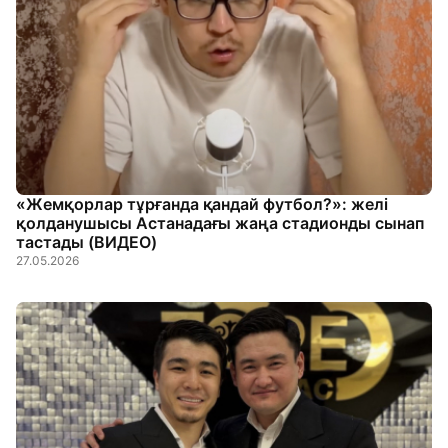
«Жемқорлар тұрғанда қандай футбол?»: желі
қолданушысы Астанадағы жаңа стадионды сынап
тастады (ВИДЕО)
27.05.2026