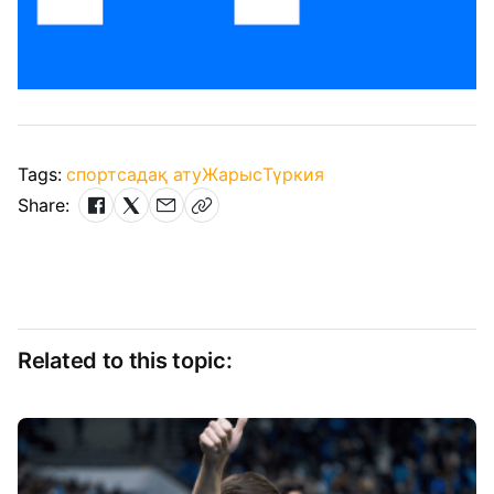
Tags:
спорт
садақ ату
Жарыс
Түркия
Share:
Related to this topic: