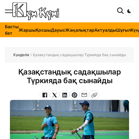
Dar
Басты
Жаршы
Қосшы
Дауыс
Жаңалықтар
Актуалды
Шұғыл
Күн
бет
Күнделік
Қазақстандық садақшылар Түркияда бақ сынайды
Қазақстандық садақшылар
Түркияда бақ сынайды