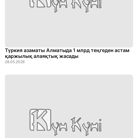
Түркия азаматы Алматыда 1 млрд теңгеден астам
қаржылық алаяқтық жасады
28.05.2026