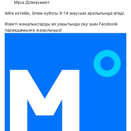
Мұса Ділмұхамет.
Айта кетейік, Әлем кубогы 9-14 маусым аралығында өтеді.
Өзекті жаңалықтарды өз уақытында оқу үшін Facebook
парақшамызға жазылыңыз!