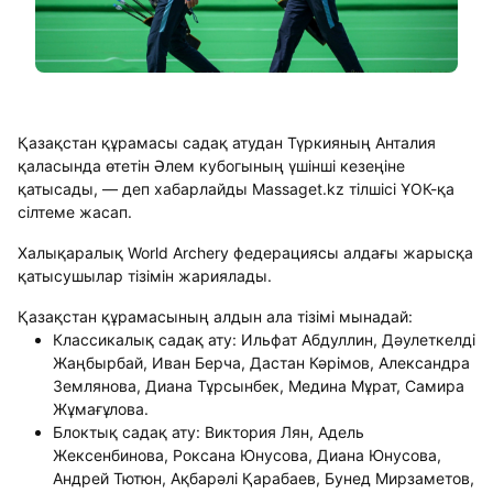
Қазақстан құрамасы садақ атудан Түркияның Анталия
қаласында өтетін Әлем кубогының үшінші кезеңіне
қатысады, — деп хабарлайды Massaget.kz тілшісі ҰОК-қа
сілтеме жасап.
Халықаралық World Archery федерациясы алдағы жарысқа
қатысушылар тізімін жариялады.
Қазақстан құрамасының алдын ала тізімі мынадай:
Классикалық садақ ату: Ильфат Абдуллин, Дәулеткелді
Жаңбырбай, Иван Берча, Дастан Кәрімов, Александра
Землянова, Диана Тұрсынбек, Медина Мұрат, Самира
Жұмағұлова.
Блоктық садақ ату: Виктория Лян, Адель
Жексенбинова, Роксана Юнусова, Диана Юнусова,
Андрей Тютюн, Ақбарәлі Қарабаев, Бунед Мирзаметов,