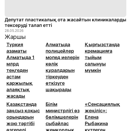
Депутат пластикалық ота жасайтын клиникаларды
тексеруді талап етті
28.05.2026
Жаршы
Түркия
Алматыда
Қырғызстанда
азаматы
полицейлер
кремацияға
Алматыда 1
мопед иелерін
тыйым
млрд
көлік
салынуы
теңгеден
құралдарын
мүмкін
астам
тіркеуден
қаржылық
өткізуге
алаяқтық
шақырады
жасады
Қазақстанда
Білім
«Сенсациялық
заңсыз қоқыс
министрлігі өз
жеңіліс»:
орындарын
бөлімшелерін
Елена
жою тәртібі
сыбайлас
Рыбакина
өзгереді
жемқорлық
күтпеген