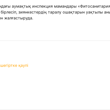
сындағы аумақтық инспекция мамандары «Фитосанитар
 бірлесіп, зиянкестердің таралу ошақтарын уақтылы 
н жалғастыруда.
у
шегіртке қаупі