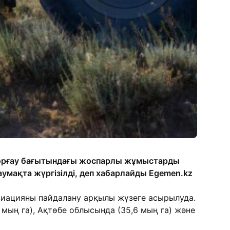
қорғау бағытындағы жоспарлы жұмыстарды
аумақта жүргізілді, деп хабарлайды Egemen.kz
виацияны пайдалану арқылы жүзеге асырылуда.
мың га), Ақтөбе облысында (35,6 мың га) және