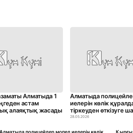
азаматы Алматыда 1
Алматыда полицейле
ңгеден астам
иелерін көлік құрал
ық алаяқтық жасады
тіркеуден өткізуге 
28.05.2026
Алматыда полицейлер мопед иелерін көлік
Қырғыз