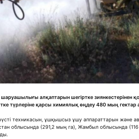
 шаруашылығы алқаптарын шегіртке зиянкестерінен 
іртке түрлеріне қарсы химиялық өңдеу 480 мың гектар 
рүсті техникасын, ұшқышсыз ұшу аппараттарын және а
тан облысында (291,2 мың га), Жамбыл облысында (116 
ды.