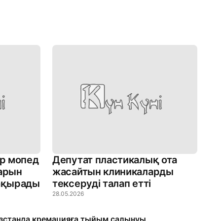
р мопед
Депутат пластикалық ота
дарын
жасайтын клиникаларды
шақырады
тексеруді талап етті
28.05.2026
станда кремацияға тыйым салынуы