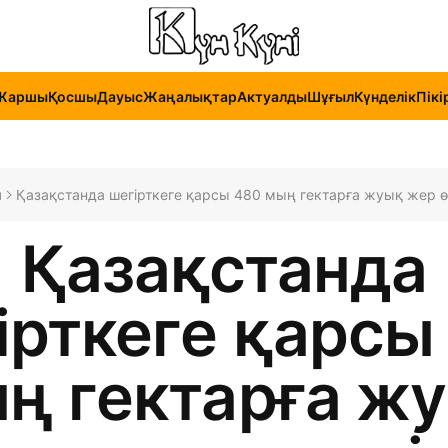
Жаршы
Қосшы
Дауыс
Жаңалықтар
Актуалды
Шұғыл
Күнделік
Пікі
ы
Қазақстанда шегірткеге қарсы 480 мың гектарға жуық жер ө
Қазақстанда
ірткеге қарсы
ң гектарға ж