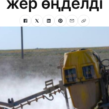
жер өңделді