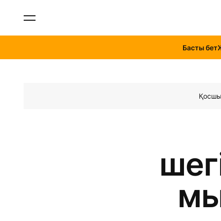
Басты бет
Қосш
шег
мы