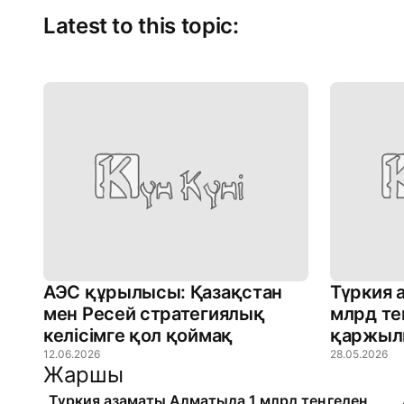
Latest to this topic:
АЭС құрылысы: Қазақстан
Түркия 
мен Ресей стратегиялық
млрд те
келісімге қол қоймақ
қаржыл
12.06.2026
28.05.2026
Жаршы
Түркия азаматы Алматыда 1 млрд теңгеден