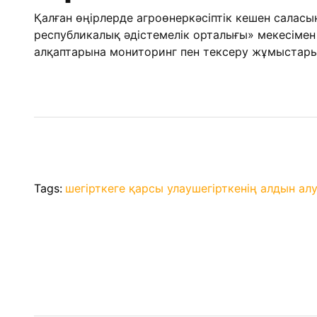
Қалған өңірлерде агроөнеркәсіптік кешен сала
республикалық әдістемелік орталығы» мекесімен
алқаптарына мониторинг пен тексеру жұмыстары
Tags:
шегірткеге қарсы улау
шегірткенің алдын ал