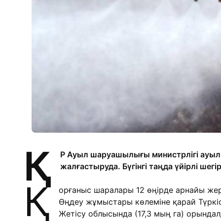
Қ
Р Ауыл шаруашылығы министрлігі ауыл
жалғастыруда. Бүгінгі таңда үйірлі шег
Қ
орғаныс шаралары 12 өңірде арнайы же
Өңдеу жұмыстары көлеміне қарай Түркіс
Жетісу облысында (17,3 мың га) орындал