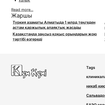
халық
Read more...
Жаршы
Түркия азаматы Алматыда 1 млрд теңгеден
астам қаржылық алаяқтық жасады
Қазақстанда заңсыз қоқыс орындарын жою
тәртібі өзгереді
Tags
клиникал
никаб ки
Сальвадо
ЕАЭО елд