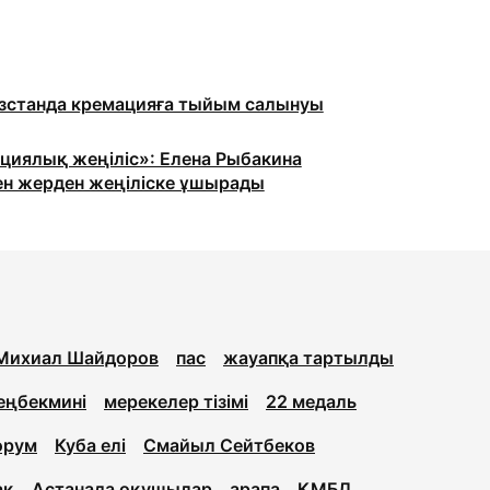
станда кремацияға тыйым салынуы
циялық жеңіліс»: Елена Рыбакина
ен жерден жеңіліске ұшырады
Михиал Шайдоров
пас
жауапқа тартылды
еңбекмині
мерекелер тізімі
22 медаль
орум
Куба елі
Смайыл Сейтбеков
ақ
Астанада оқушылар
арапа
ҚМБД