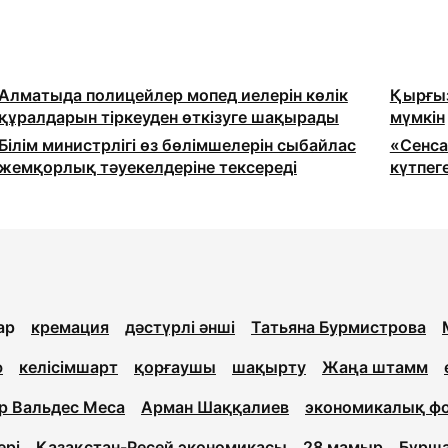
Алматыда полицейлер мопед иелерін көлік
Қырғыз
құралдарын тіркеуден өткізуге шақырады
мүмкін
Білім министрлігі өз бөлімшелерін сыбайлас
«Сенса
жемқорлық тәуекелдеріне тексереді
күтпег
ар
кремация
дәстүрлі әнші
Татьяна Бурмистрова
ю
келісімшарт
қорғаушы
шақырту
Жаңа штамм
р Вальдес Меса
Арман Шаққалиев
экономикалық ф
ері
Қазақстан-Ресей экономикасы
28 мамыр
Бұрш