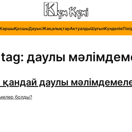
Жаршы
Қосшы
Дауыс
Жаңалықтар
Актуалды
Шұғыл
Күнделік
Пікі
y tag: даулы мәлімде
 қандай даулы мәлімдемел