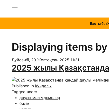
Басты бет
Displaying items b
Дүйсенбі, 29 Желтоқсан 2025 11:31
2025 жылы Қазақстанда
Published in
Күнделік
Tagged under
даулы мәлімдемелер
билік